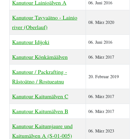
Kanutour Lainioälven A
06. Juni 2016
Kanutour Tavvaätno - Lainio
08. März 2020
river (Oberlauf)
Kanutour Idijoki
06. Juni 2016
Kanutour Könkämäälven
06. März 2017
Kanutour / Packrafting -
20. Februar 2019
Råstoätno / Rostueatnu
Kanutour Kaitumälven C
06. März 2017
Kanutour Kaitumälven B
06. März 2017
Kanutour Kaitumjaure und
06. März 2023
Kaitumälven A (S-01-005)