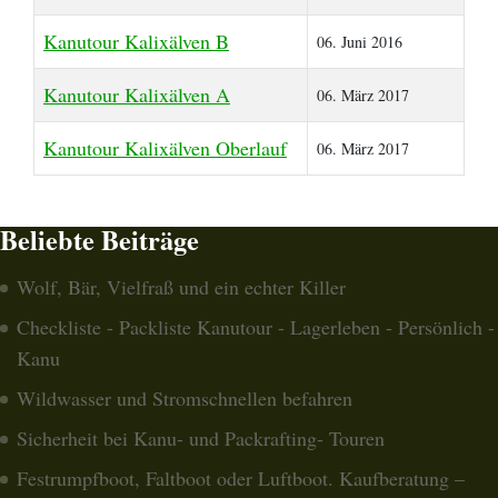
Kanutour Kalixälven B
06. Juni 2016
Kanutour Kalixälven A
06. März 2017
Kanutour Kalixälven Oberlauf
06. März 2017
Beliebte Beiträge
Wolf, Bär, Vielfraß und ein echter Killer
Checkliste - Packliste Kanutour - Lagerleben - Persönlich -
Kanu
Wildwasser und Stromschnellen befahren
Sicherheit bei Kanu- und Packrafting- Touren
Festrumpfboot, Faltboot oder Luftboot. Kaufberatung –