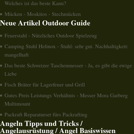
Welches ist das beste Kanu?
Mücken - Moskitos - Stechmücken
Neue Artikel Outdoor Guide
Feuerstahl - Nützliches Outdoor Spielzeug
Camping Stuhl Helinox - Stuhl: sehr gut. Nachhaltigkeit:
mangelhaft
Das beste Schweizer Taschenmesser - Ja, es gibt die ewige
Liebe
Fisch Bräter für Lagerfeuer und Grill
Gutes Preis Leistungs Verhältnis - Messer Mora Garberg
Multimount
Packraft Reparaturset fürs Packrafting
Angeln Tipps und Tricks /
Angelausrüstung / Angel Basiswissen