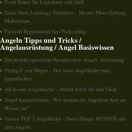
Fisch Bräter für Lagerfeuer und Grill
Gutes Preis Leistungs Verhältnis - Messer Mora Garberg
Multimount
Packraft Reparaturset fürs Packrafting
Angeln Tipps und Tricks /
Angelausrüstung / Angel Basiswissen
Die perfekt optimierte Spinnfischen- Angel- Ausrüstung
Flying C von Mepps - Der beste Angelköder zum
Spinnfischen
All-in-one Angeltasche - Allzeit bereit für den Fisch
Angel transportieren - Wie kommt die Angelrute heil am
Wasser an?
Unsere TOP 3 Angelköder - Diese Dinger MÜSSEN mit
zum Angeln