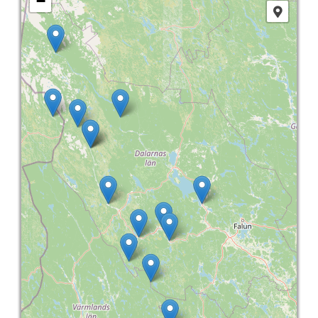
−
Provinz Bohuslän
Provinz Västergötland
Provinz Östergötland
Provinz Småland
Provinz Halland
Provinz Blekinge
Provinz Skåne