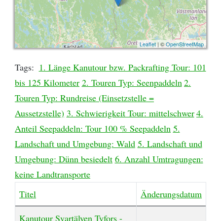
Leaflet
| ©
OpenStreetMap
Tags:
1. Länge Kanutour bzw. Packrafting Tour: 101
bis 125 Kilometer
2. Touren Typ: Seenpaddeln
2.
Touren Typ: Rundreise (Einsetzstelle =
Aussetzstelle)
3. Schwierigkeit Tour: mittelschwer
4.
Anteil Seepaddeln: Tour 100 % Seepaddeln
5.
Landschaft und Umgebung: Wald
5. Landschaft und
Umgebung: Dünn besiedelt
6. Anzahl Umtragungen:
keine Landtransporte
Titel
Änderungsdatum
Beiträge
Kanutour Svartälven Tyfors -