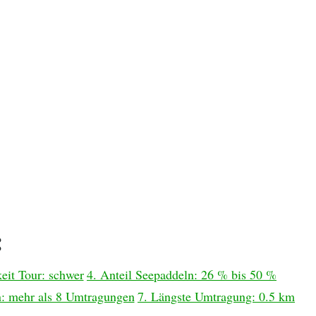
:
eit Tour: schwer
4. Anteil Seepaddeln: 26 % bis 50 %
: mehr als 8 Umtragungen
7. Längste Umtragung: 0.5 km