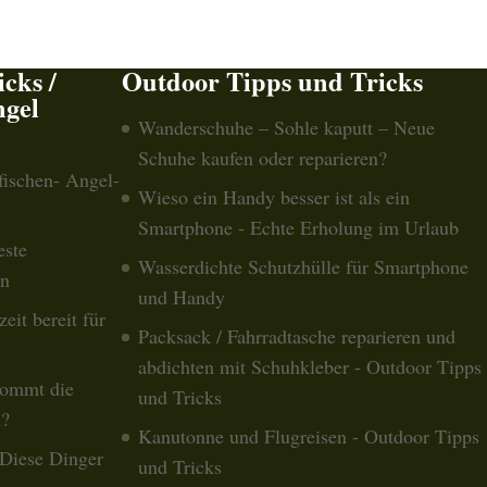
cks /
Outdoor Tipps und Tricks
ngel
Wanderschuhe – Sohle kaputt – Neue
Schuhe kaufen oder reparieren?
fischen- Angel-
Wieso ein Handy besser ist als ein
Smartphone - Echte Erholung im Urlaub
este
Wasserdichte Schutzhülle für Smartphone
en
und Handy
eit bereit für
Packsack / Fahrradtasche reparieren und
abdichten mit Schuhkleber - Outdoor Tipps
kommt die
und Tricks
n?
Kanutonne und Flugreisen - Outdoor Tipps
Diese Dinger
und Tricks