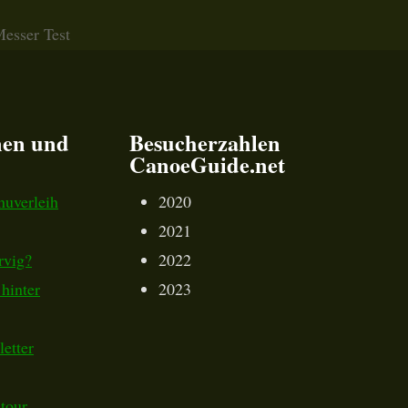
Messer Test
nen und
Besucherzahlen
CanoeGuide.net
nuverleih
2020
2021
rvig?
2022
hinter
2023
etter
tour