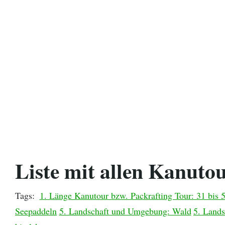
Provinz Bohuslän
Provinz Västergötland
Provinz Östergötland
Provinz Småland
Provinz Halland
Provinz Blekinge
Liste mit allen Kanutou
Provinz Skåne
Tags:
1. Länge Kanutour bzw. Packrafting Tour: 31 bis 
Seepaddeln
5. Landschaft und Umgebung: Wald
5. Land