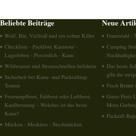
Beliebte Beiträge
Neue Arti
Wolf, Bär, Vielfraß und ein echter Killer
Feuerstahl -
Checkliste - Packliste Kanutour -
Camping Stuhl
Lagerleben - Persönlich - Kanu
Nachhaltigke
Wildwasser und Stromschnellen befahren
Das beste Sc
gibt die ewig
Sicherheit bei Kanu- und Packrafting-
Touren
Fisch Bräter 
Festrumpfboot, Faltboot oder Luftboot.
Gutes Preis L
Kaufberatung – Welches ist das beste
Mora Garber
Kanu?
Packraft Repa
Mücken - Moskitos - Stechmücken