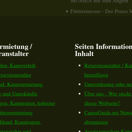
MÜSSEN mit zum Angeln
Filetiermesser - Der Praxis 
rmietung /
Seiten Informatio
ranstalter
Inhalt
en: Kanuverleih
Reiseveranstalter / Ka
iseveranstalter
hinzufügen
nd: Kanuvermietung,
Unterstützung oder ne
g und Unterkünfte
Über uns - Wer steckt 
en: Kanutouren Anbieter
dieser Webseite?
ttenvermietung
CanoeGuide.net Newsl
hland: Kanutouren,
abonnieren
eranstalter und
Ausrüstungsliste Kanu