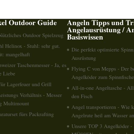
kel Outdoor Guide
Angeln Tipps und Tri
Angelausrüstung / A
 Nützliches Outdoor Spielzeug
Basiswissen
 Helinox - Stuhl: sehr gut.
Die perfekt optimierte Spinn
it: mangelhaft
Ausrüstung
hweizer Taschenmesser - Ja, es
Flying C von Mepps - Der b
e Liebe
Angelköder zum Spinnfisch
für Lagerfeuer und Grill
All-in-one Angeltasche - Allz
eistungs Verhältnis - Messer
den Fisch
g Multimount
Angel transportieren - Wie 
raturset fürs Packrafting
Angelrute heil am Wasser a
Unsere TOP 3 Angelköder - 