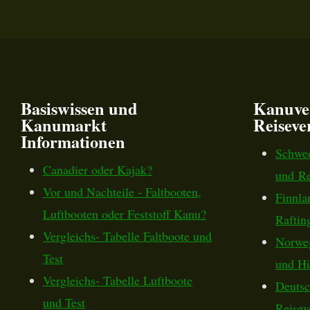
Basiswissen und
Kanuve
Kanumarkt
Reiseve
Informationen
Schwed
Canadier oder Kajak?
und Re
Vor und Nachteile - Faltbooten,
Finnla
Luftbooten oder Feststoff Kanu?
Raftin
Vergleichs- Tabelle Faltboote und
Norweg
Test
und Hü
Vergleichs- Tabelle Luftboote
Deutsc
und Test
Reisev