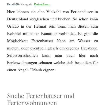
Schwarzenbach
Kanuverleih und Reiseveranstalter Österreich
Zitronensäure
Die Perfekte Angeltasche
Kanutour
Regenponcho
- Bootsleine
Details
Kategorie:
Ferienhäuser
Outdoor Basiswissen - Lagerfeuer -
Outdoor Küche / Wildnisküchen
Wanderwege
Provinz Gästrikland
Baden-Württemberg
Hier können sie eine Vielzahl von Ferienhäuser in
Kanutour Sitter | Wittenbach bis
Birkenrinde
Helfer
Flying C von Mepps - Der beste
Wildwasser paddeln vs. Kanuwandern - Eine
Tarp - Aufbauanleitung
Camping Stuhl
Deutschland vergleichen und buchen. So schön kann
Sitterdorf
Angelköder zum Spinnfischen
Erklärung
Provinz Dalarna
Bayern
Urlaub in der Heimat sein wenn man diesen zum
Fotografieren und Filmen auf Kanutouren
Omnia Camping Backofen
Erste Hilfe Set / Medipack
Beispiel mit einer Kanutour verbindet. Es gibt die
Kanutour Ticino | Cresciano bis Arbedo
Perfekt optimierte Spinnfischen
Schlittenhund Urlaub - Husky Trekking -
Provinz Värmland
Angelausrüstung
Möglichkeit Ferienhäuser Nahe am Wasser zu
Informationen Schlittenhunde
Schwitzhütte - Outdoor Sauna - Wie
Grillen mit Fischbräter
Outdoor- Hose / Trekkinghose
Kanutour Thur | Gütighausen bis
werde ich reich, schön und gesund?
Provinz Västmanland
mieten, oder eventuell gleich ein eigenes Hausboot.
Rüdlingen / Rhein
Packrafting
Rucksack - Kanutour und Trekking
Selbstverständlich kann man auch hier nach
Wie sind denn die Schweden so?
Provinz Närke
Ferienwohnungen schauen welche sich besonders für
Kanutour Reuss | Bremgarten bis
Zwiebel- Schichtenprinzip. Wer es anders
Ausrüstungslisten Download
einen Angel- Urlaub eignen.
Gebenstorf
macht, macht es falsch
Provinz Södermanland
Schuhe / Stiefel
Kanutour Bodensee Südufer
Provinz Uppland
Suche Ferienhäuser und
Provinz Dalsland
Ferienwohnungen