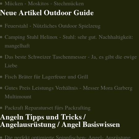
Mücken - Moskitos - Stechmücken
Neue Artikel Outdoor Guide
Feuerstahl - Nützliches Outdoor Spielzeug
Camping Stuhl Helinox - Stuhl: sehr gut. Nachhaltigkeit:
mangelhaft
Das beste Schweizer Taschenmesser - Ja, es gibt die ewige
Liebe
Fisch Bräter für Lagerfeuer und Grill
Gutes Preis Leistungs Verhältnis - Messer Mora Garberg
Multimount
Packraft Reparaturset fürs Packrafting
Angeln Tipps und Tricks /
Angelausrüstung / Angel Basiswissen
Die perfekt optimierte Spinnfischen- Angel- Ausrüstung