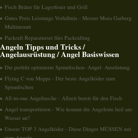
Fisch Bräter für Lagerfeuer und Grill
Gutes Preis Leistungs Verhältnis - Messer Mora Garberg
Multimount
Packraft Reparaturset fürs Packrafting
Angeln Tipps und Tricks /
Angelausrüstung / Angel Basiswissen
Die perfekt optimierte Spinnfischen- Angel- Ausrüstung
Flying C von Mepps - Der beste Angelköder zum
Spinnfischen
All-in-one Angeltasche - Allzeit bereit für den Fisch
Angel transportieren - Wie kommt die Angelrute heil am
Wasser an?
Unsere TOP 3 Angelköder - Diese Dinger MÜSSEN mit
zum Angeln