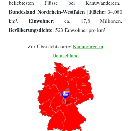
beliebtesten Flüsse bei Kanuwanderern.
Provinz Bohuslän
Bundesland Nordrhein-Westfalen | Fläche:
34.080
Provinz Västergötland
Einwohner
km².
: ca. 17,8 Millionen.
Bevölkerungsdichte
: 523 Einwohner pro km²
Provinz Östergötland
Zur Übersichtskarte:
Kanutouren in
Provinz Småland
Deutschland
Provinz Halland
Provinz Blekinge
Provinz Skåne