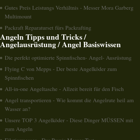
Gutes Preis Leistungs Verhältnis - Messer Mora Garberg
Multimount
Packraft Reparaturset fürs Packrafting
Angeln Tipps und Tricks /
Angelausrüstung / Angel Basiswissen
Die perfekt optimierte Spinnfischen- Angel- Ausrüstung
Flying C von Mepps - Der beste Angelköder zum
Spinnfischen
All-in-one Angeltasche - Allzeit bereit für den Fisch
Angel transportieren - Wie kommt die Angelrute heil am
Wasser an?
Unsere TOP 3 Angelköder - Diese Dinger MÜSSEN mit
zum Angeln
Filetiermesser - Der Praxis Messer Test