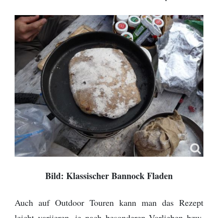
Provinz Bohuslän
Provinz Västergötland
Provinz Östergötland
Provinz Småland
Provinz Halland
Provinz Blekinge
Provinz Skåne
Bild: Klassischer Bannock Fladen
Auch auf Outdoor Touren kann man das Rezept
leicht variieren, je nach besonderen Vorlieben bzw.