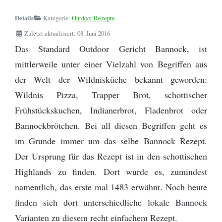
Schwarzenbach
Kanuverleih und Reiseveranstalter Österreich
Zitronensäure
Die Perfekte Angeltasche
Kanutour
Regenponcho
- Bootsleine
Details
Kategorie:
Outdoor Rezepte
Outdoor Basiswissen - Lagerfeuer -
Outdoor Küche / Wildnisküchen
Wanderwege
Provinz Gästrikland
Baden-Württemberg
Kanutour Sitter | Wittenbach bis
Birkenrinde
Helfer
Flying C von Mepps - Der beste
Zuletzt aktualisiert: 08. Juni 2016
Wildwasser paddeln vs. Kanuwandern - Eine
Tarp - Aufbauanleitung
Camping Stuhl
Sitterdorf
Angelköder zum Spinnfischen
Erklärung
Das Standard Outdoor Gericht Bannock, ist
Provinz Dalarna
Bayern
Fotografieren und Filmen auf Kanutouren
Omnia Camping Backofen
Erste Hilfe Set / Medipack
mittlerweile unter einer Vielzahl von Begriffen aus
Kanutour Ticino | Cresciano bis Arbedo
Perfekt optimierte Spinnfischen
Schlittenhund Urlaub - Husky Trekking -
Provinz Värmland
der Welt der Wildnisküche bekannt geworden:
Angelausrüstung
Informationen Schlittenhunde
Schwitzhütte - Outdoor Sauna - Wie
Grillen mit Fischbräter
Outdoor- Hose / Trekkinghose
Wildnis Pizza, Trapper Brot, schottischer
Kanutour Thur | Gütighausen bis
werde ich reich, schön und gesund?
Provinz Västmanland
Rüdlingen / Rhein
Frühstückskuchen, Indianerbrot, Fladenbrot oder
Packrafting
Rucksack - Kanutour und Trekking
Wie sind denn die Schweden so?
Bannockbrötchen. Bei all diesen Begriffen geht es
Provinz Närke
Kanutour Reuss | Bremgarten bis
Zwiebel- Schichtenprinzip. Wer es anders
Ausrüstungslisten Download
im Grunde immer um das selbe Bannock Rezept.
Gebenstorf
macht, macht es falsch
Provinz Södermanland
Der Ursprung für das Rezept ist in den schottischen
Schuhe / Stiefel
Highlands zu finden. Dort wurde es, zumindest
Kanutour Bodensee Südufer
Provinz Uppland
namentlich, das erste mal 1483 erwähnt. Noch heute
finden sich dort unterschiedliche lokale Bannock
Provinz Dalsland
Varianten zu diesem recht einfachem Rezept.