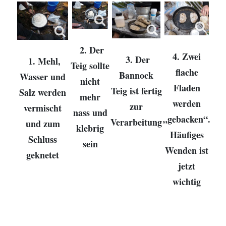
2. Der
4. Zwei
3. Der
1. Mehl,
Teig sollte
flache
Bannock
Wasser und
nicht
Fladen
Teig ist fertig
Salz werden
mehr
werden
zur
vermischt
nass und
„gebacken“.
Verarbeitung
und zum
klebrig
Häufiges
Schluss
sein
Wenden ist
geknetet
jetzt
wichtig