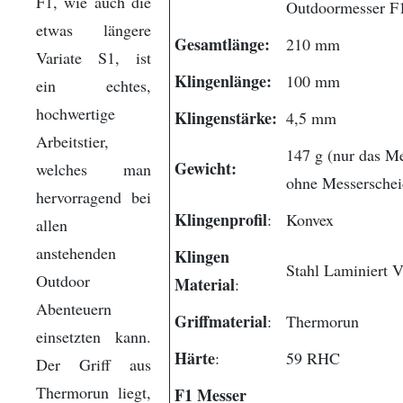
F1, wie auch die
Outdoormesser F
etwas längere
Gesamtlänge:
210 mm
Variate S1, ist
Klingenlänge:
100 mm
ein echtes,
hochwertige
Klingenstärke:
4,5 mm
Arbeitstier,
147 g (nur das M
Gewicht:
welches man
ohne Messerschei
hervorragend bei
Klingenprofil
:
Konvex
allen
anstehenden
Klingen
Stahl Laminiert 
Outdoor
Material
:
Abenteuern
Griffmaterial
:
Thermorun
einsetzten kann.
Härte
:
59 RHC
Der Griff aus
Thermorun liegt,
F1 Messer