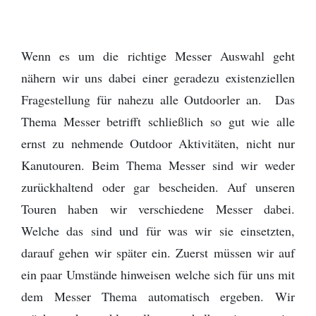
Provinz Bohuslän
Provinz Västergötland
Wenn es um die richtige Messer Auswahl geht
nähern wir uns dabei einer geradezu existenziellen
Provinz Östergötland
Fragestellung für nahezu alle Outdoorler an. Das
Provinz Småland
Thema Messer betrifft schließlich so gut wie alle
ernst zu nehmende Outdoor Aktivitäten, nicht nur
Provinz Halland
Kanutouren. Beim Thema Messer sind wir weder
zurückhaltend oder gar bescheiden. Auf unseren
Provinz Blekinge
Touren haben wir verschiedene Messer dabei.
Provinz Skåne
Welche das sind und für was wir sie einsetzten,
darauf gehen wir später ein. Zuerst müssen wir auf
ein paar Umstände hinweisen welche sich für uns mit
dem Messer Thema automatisch ergeben. Wir