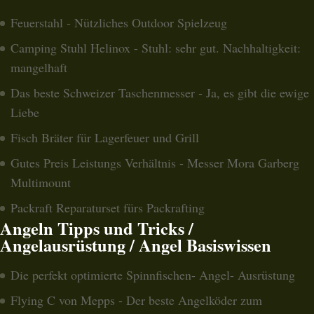
Feuerstahl - Nützliches Outdoor Spielzeug
Camping Stuhl Helinox - Stuhl: sehr gut. Nachhaltigkeit:
mangelhaft
Das beste Schweizer Taschenmesser - Ja, es gibt die ewige
Liebe
Fisch Bräter für Lagerfeuer und Grill
Gutes Preis Leistungs Verhältnis - Messer Mora Garberg
Multimount
Packraft Reparaturset fürs Packrafting
Angeln Tipps und Tricks /
Angelausrüstung / Angel Basiswissen
Die perfekt optimierte Spinnfischen- Angel- Ausrüstung
Flying C von Mepps - Der beste Angelköder zum