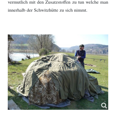
vermutlich mit den Zusatzstoffen zu tun welche man
Provinz Bohuslän
innerhalb der Schwitzhütte zu sich nimmt.
Provinz Västergötland
Provinz Östergötland
Provinz Småland
Provinz Halland
Provinz Blekinge
Provinz Skåne