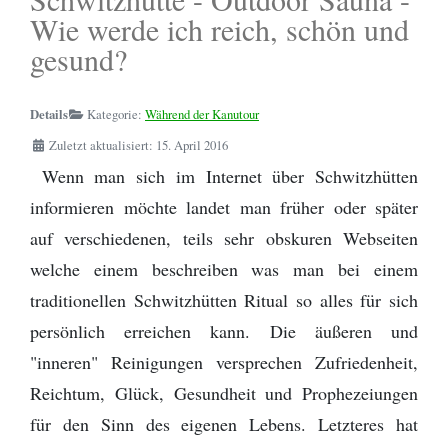
Schwarzenbach
Kanuverleih und Reiseveranstalter Österreich
Zitronensäure
Die Perfekte Angeltasche
Kanutour
Regenponcho
- Bootsleine
Wie werde ich reich, schön und
Outdoor Basiswissen - Lagerfeuer -
Outdoor Küche / Wildnisküchen
Wanderwege
Provinz Gästrikland
Baden-Württemberg
gesund?
Kanutour Sitter | Wittenbach bis
Birkenrinde
Helfer
Flying C von Mepps - Der beste
Wildwasser paddeln vs. Kanuwandern - Eine
Tarp - Aufbauanleitung
Camping Stuhl
Sitterdorf
Angelköder zum Spinnfischen
Erklärung
Provinz Dalarna
Bayern
Details
Kategorie:
Während der Kanutour
Fotografieren und Filmen auf Kanutouren
Omnia Camping Backofen
Erste Hilfe Set / Medipack
Kanutour Ticino | Cresciano bis Arbedo
Perfekt optimierte Spinnfischen
Zuletzt aktualisiert: 15. April 2016
Schlittenhund Urlaub - Husky Trekking -
Provinz Värmland
Angelausrüstung
Informationen Schlittenhunde
Schwitzhütte - Outdoor Sauna - Wie
Grillen mit Fischbräter
Outdoor- Hose / Trekkinghose
Wenn man sich im Internet über Schwitzhütten
Kanutour Thur | Gütighausen bis
werde ich reich, schön und gesund?
Provinz Västmanland
informieren möchte landet man früher oder später
Rüdlingen / Rhein
Packrafting
Rucksack - Kanutour und Trekking
auf verschiedenen, teils sehr obskuren Webseiten
Wie sind denn die Schweden so?
Provinz Närke
welche einem beschreiben was man bei einem
Kanutour Reuss | Bremgarten bis
Zwiebel- Schichtenprinzip. Wer es anders
Ausrüstungslisten Download
Gebenstorf
traditionellen Schwitzhütten Ritual so alles für sich
macht, macht es falsch
Provinz Södermanland
persönlich erreichen kann. Die äußeren und
Schuhe / Stiefel
Kanutour Bodensee Südufer
Provinz Uppland
"inneren" Reinigungen versprechen Zufriedenheit,
Reichtum, Glück, Gesundheit und Prophezeiungen
Provinz Dalsland
für den Sinn des eigenen Lebens. Letzteres hat