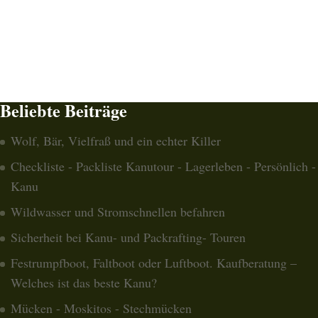
Beliebte Beiträge
Wolf, Bär, Vielfraß und ein echter Killer
Checkliste - Packliste Kanutour - Lagerleben - Persönlich -
Kanu
Wildwasser und Stromschnellen befahren
Sicherheit bei Kanu- und Packrafting- Touren
Festrumpfboot, Faltboot oder Luftboot. Kaufberatung –
Welches ist das beste Kanu?
Mücken - Moskitos - Stechmücken