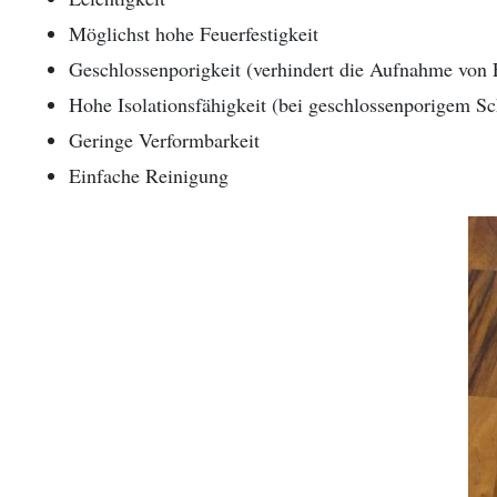
Provinz Bohuslän
Möglichst hohe Feuerfestigkeit
Geschlossenporigkeit (verhindert die Aufnahme von 
Provinz Västergötland
Hohe Isolationsfähigkeit (bei geschlossenporigem S
Provinz Östergötland
Geringe Verformbarkeit
Einfache Reinigung
Provinz Småland
Provinz Halland
Provinz Blekinge
Provinz Skåne