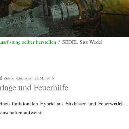
rüstung selber herstellen
SEDEL Sitz Wedel
Zuletzt aktualisiert: 25. Mai 2016
rlage und Feuerhilfe
S
edel
einen funktionalen Hybrid aus
itzkissen und Feuerw
– 
enschaften aufweist: