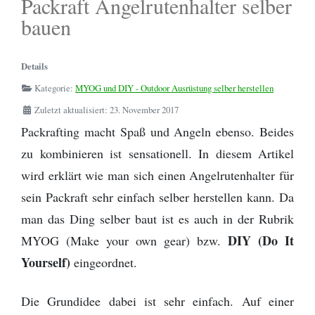
Packraft Angelrutenhalter selber
Schwarzenbach
Kanuverleih und Reiseveranstalter Österreich
Zitronensäure
Die Perfekte Angeltasche
Kanutour
Regenponcho
- Bootsleine
bauen
Outdoor Basiswissen - Lagerfeuer -
Outdoor Küche / Wildnisküchen
Wanderwege
Provinz Gästrikland
Baden-Württemberg
Kanutour Sitter | Wittenbach bis
Birkenrinde
Helfer
Flying C von Mepps - Der beste
Wildwasser paddeln vs. Kanuwandern - Eine
Tarp - Aufbauanleitung
Camping Stuhl
Sitterdorf
Angelköder zum Spinnfischen
Details
Erklärung
Provinz Dalarna
Bayern
Fotografieren und Filmen auf Kanutouren
Omnia Camping Backofen
Erste Hilfe Set / Medipack
Kategorie:
MYOG und DIY - Outdoor Ausrüstung selber herstellen
Kanutour Ticino | Cresciano bis Arbedo
Perfekt optimierte Spinnfischen
Schlittenhund Urlaub - Husky Trekking -
Provinz Värmland
Zuletzt aktualisiert: 23. November 2017
Angelausrüstung
Informationen Schlittenhunde
Schwitzhütte - Outdoor Sauna - Wie
Grillen mit Fischbräter
Outdoor- Hose / Trekkinghose
Packrafting macht Spaß und Angeln ebenso. Beides
Kanutour Thur | Gütighausen bis
werde ich reich, schön und gesund?
Provinz Västmanland
zu kombinieren ist sensationell. In diesem Artikel
Rüdlingen / Rhein
Packrafting
Rucksack - Kanutour und Trekking
wird erklärt wie man sich einen Angelrutenhalter für
Wie sind denn die Schweden so?
Provinz Närke
Kanutour Reuss | Bremgarten bis
Zwiebel- Schichtenprinzip. Wer es anders
sein Packraft sehr einfach selber herstellen kann. Da
Ausrüstungslisten Download
Gebenstorf
macht, macht es falsch
Provinz Södermanland
man das Ding selber baut ist es auch in der Rubrik
Schuhe / Stiefel
DIY (Do It
MYOG (Make your own gear) bzw.
Kanutour Bodensee Südufer
Provinz Uppland
Yourself)
eingeordnet.
Provinz Dalsland
Die Grundidee dabei ist sehr einfach. Auf einer