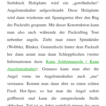
Siebdruck Holzplatte wird ein „gewöhnlicher“
Provinz Bohuslän
Angelrutenhalter aufgeschraubt. Diese Holzplatte
Provinz Västergötland
wird dann wiederum mit Spanngurten über den Bug
des Packrafts gespannt. Mit dieser Konstruktion kann
Provinz Östergötland
man also auch währende der Packrafting Tour
nebenher angeln. Zieht man einen Spinnköder
Provinz Småland
(Wobbler, Blinker, Gummifisch) hinter dem Packraft
Provinz Halland
her dann nennt man dann Schleppfischen (weiter
Informationen dazu:
Kanu Schleppangeln / Kanu
Provinz Blekinge
Angelrutenhalter
). Genauso kann man aber die
Angel vorne im Angelrutenhalter auch „nur“
Provinz Skåne
verstauen. Kommt man dann aber zu einen echten
Fisch Hot-Spot, so hat man die Angel sofort
griffbereit und kann die entsprechende Stelle
abfischen. Ziel ist es dabei natürlich immer das man