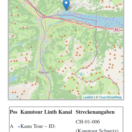
Provinz Bohuslän
Provinz Västergötland
Provinz Östergötland
Provinz Småland
Provinz Halland
Provinz Blekinge
Provinz Skåne
Leaflet
| ©
OpenStreetMap
Pos
Kanutour Linth Kanal
Streckenangaben
CH-01-006
A
Kanu Tour – ID:
(Kanutour Schweiz)