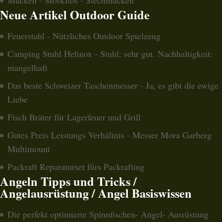
Neue Artikel Outdoor Guide
Feuerstahl - Nützliches Outdoor Spielzeug
Camping Stuhl Helinox - Stuhl: sehr gut. Nachhaltigkeit:
mangelhaft
Das beste Schweizer Taschenmesser - Ja, es gibt die ewige
Liebe
Fisch Bräter für Lagerfeuer und Grill
Gutes Preis Leistungs Verhältnis - Messer Mora Garberg
Multimount
Packraft Reparaturset fürs Packrafting
Angeln Tipps und Tricks /
Angelausrüstung / Angel Basiswissen
Die perfekt optimierte Spinnfischen- Angel- Ausrüstung