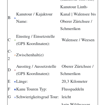
Kanutour Linth-
Kanutour / Kajaktour
Kanal | Walensee bis
B
Name:
Oberer Zürichsee /
Schmerikon
Einstieg / Einsetzstelle
C
Walensee / Weesen
(GPS Koordinaten):
C-
Zwischenhalt(e)
2
Ausstieg / Aussetzstelle
Oberer Zürichsee /
D
(GPS Koordinaten):
Schmerikon
E
Länge:
20,3 Kilometer
F
Kanu Touren Typ:
Flusspaddeln
G
Schwierigkeitsgrad Tour:
leicht
kein Wildwasser,