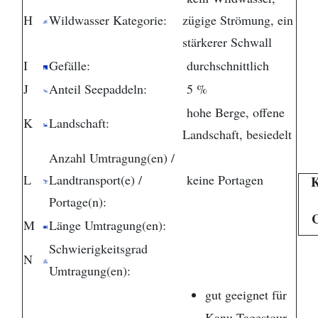
H
Wildwasser Kategorie:
zügige Strömung, ein
stärkerer Schwall
I
Gefälle:
durchschnittlich
J
Anteil Seepaddeln:
5 %
hohe Berge, offene
K
Landschaft:
Landschaft, besiedelt
Anzahl Umtragung(en) /
L
Landtransport(e) /
keine Portagen
K
Portage(n):
M
Länge Umtragung(en):
Schwierigkeitsgrad
N
Umtragung(en):
gut geeignet für
Kanu Tagestour