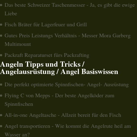
Das beste Schweizer Taschenmesser - Ja, es gibt die ewige
Liebe
Fisch Bräter für Lagerfeuer und Grill
Gutes Preis Leistungs Verhältnis - Messer Mora Garberg
Multimount
Packraft Reparaturset fürs Packrafting
Angeln Tipps und Tricks /
Angelausrüstung / Angel Basiswissen
Die perfekt optimierte Spinnfischen- Angel- Ausrüstung
Flying C von Mepps - Der beste Angelköder zum
Spinnfischen
All-in-one Angeltasche - Allzeit bereit für den Fisch
Angel transportieren - Wie kommt die Angelrute heil am
Wasser an?