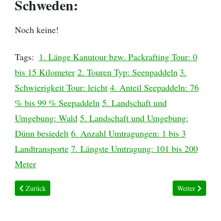
Schweden:
Noch keine!
Tags:
1. Länge Kanutour bzw. Packrafting Tour: 0
bis 15 Kilometer
2. Touren Typ: Seenpaddeln
3.
Schwierigkeit Tour: leicht
4. Anteil Seepaddeln: 76
% bis 99 % Seepaddeln
5. Landschaft und
Umgebung: Wald
5. Landschaft und Umgebung:
Dünn besiedelt
6. Anzahl Umtragungen: 1 bis 3
Landtransporte
7. Längste Umtragung: 101 bis 200
Meter
Vorheriger Beitrag: Kanutour Lyckebyån övre - Schweden
Nächster Beitra
Zurück
Weiter