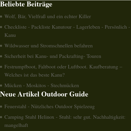
Beliebte Beiträge
Wolf, Bär, Vielfraß und ein echter Killer
Checkliste - Packliste Kanutour - Lagerleben - Persönlich -
Kanu
Wildwasser und Stromschnellen befahren
Sicherheit bei Kanu- und Packrafting- Touren
Festrumpfboot, Faltboot oder Luftboot. Kaufberatung –
Welches ist das beste Kanu?
Mücken - Moskitos - Stechmücken
Neue Artikel Outdoor Guide
Feuerstahl - Nützliches Outdoor Spielzeug
Camping Stuhl Helinox - Stuhl: sehr gut. Nachhaltigkeit:
mangelhaft