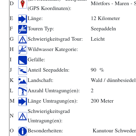
D
Mörtfors - Maren - 
(GPS Koordinaten):
E
Länge:
12 Kilometer
F
Touren Typ:
Seepaddeln
G
Schwierigkeitsgrad Tour:
Leicht
H
Wildwasser Kategorie:
I
Gefälle:
J
Anteil Seepaddeln:
90 %
K
Landschaft:
Wald / dünnbesiedel
L
Anzahl Umtragung(en):
2
M
Länge Umtragung(en):
200 Meter
Schwierigkeitsgrad
N
Umtragung(en):
O
Besonderheiten:
Kanutour Schwede