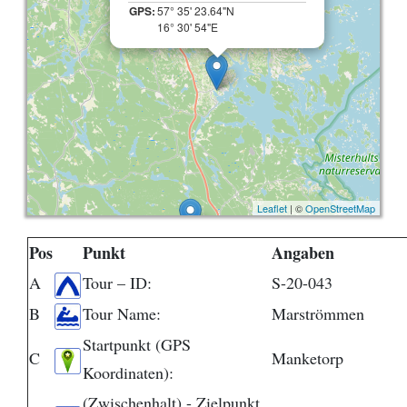
Provinz Bohuslän
GPS:
57° 35' 23.64"N
16° 30' 54"E
Provinz Västergötland
Provinz Östergötland
Provinz Småland
Provinz Halland
Leaflet
| ©
OpenStreetMap
Provinz Blekinge
Pos
Punkt
Angaben
A
Tour – ID:
S-20-043
Provinz Skåne
B
Tour Name:
Marströmmen
Startpunkt (GPS
C
Manketorp
Koordinaten):
(Zwischenhalt) - Zielpunkt