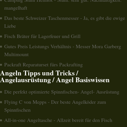
mangelhaft
Das beste Schweizer Taschenmesser - Ja, es gibt die ewige
Liebe
Fisch Bräter für Lagerfeuer und Grill
Gutes Preis Leistungs Verhältnis - Messer Mora Garberg
Multimount
Packraft Reparaturset fürs Packrafting
Angeln Tipps und Tricks /
Angelausrüstung / Angel Basiswissen
Die perfekt optimierte Spinnfischen- Angel- Ausrüstung
Flying C von Mepps - Der beste Angelköder zum
Spinnfischen
All-in-one Angeltasche - Allzeit bereit für den Fisch