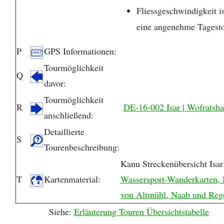
Fliessgeschwindigkeit i
eine angenehme Tagest
P
GPS Informationen:
Tourmöglichkeit
Q
davor:
Tourmöglichkeit
R
DE-16-002 Isar | Wofratsha
anschließend:
Detaillierte
S
Tourenbeschreibung:
Kanu Streckenübersicht Isa
T
Kartenmaterial:
Wassersport-Wanderkarten, B
von Altmühl, Naab und Rege
Siehe:
Erläuterung Touren Übersichtstabelle