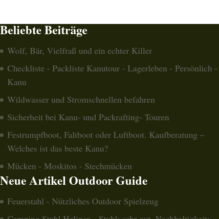
Beliebte Beiträge
Wolf, Bär, Vielfraß und ein echter Killer
Checkliste - Packliste Kanutour - Lagerleben - Persönlich -
Kanu
Wildwasser und Stromschnellen befahren
Sicherheit bei Kanu- und Packrafting- Touren
Festrumpfboot, Faltboot oder Luftboot. Kaufberatung –
Welches ist das beste Kanu?
Mücken - Moskitos - Stechmücken
Neue Artikel Outdoor Guide
Feuerstahl - Nützliches Outdoor Spielzeug
Camping Stuhl Helinox - Stuhl: sehr gut. Nachhaltigkeit: