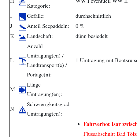
H
WW I eventuell WW II
Kategorie:
I
Gefälle:
durchschnittlich
J
Anteil Seepaddeln:
0 %
K
Landschaft:
dünn besiedelt
Anzahl
Umtragung(en) /
L
1 Umtragung mit Bootsruts
Landtransport(e) /
Portage(n):
Länge
M
Umtragung(en):
Schwierigkeitsgrad
N
Umtragung(en):
Fahrverbot Isar zwisc
Flussabschnitt Bad Tölz