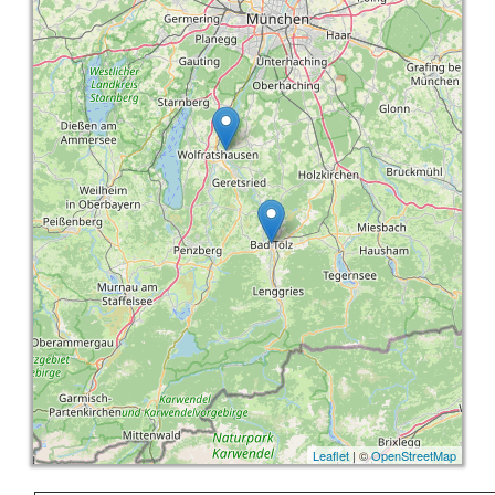
Provinz Bohuslän
Provinz Västergötland
Provinz Östergötland
Provinz Småland
Provinz Halland
Provinz Blekinge
Provinz Skåne
Leaflet
| ©
OpenStreetMap