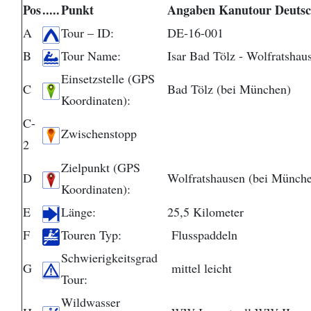
Pos
.....
Punkt
Angaben Kanutour Deutsc
A
Tour – ID:
DE-16-001
B
Tour Name:
Isar Bad Tölz - Wolfratshau
Einsetzstelle (GPS
C
Bad Tölz (bei München)
Koordinaten):
C-
Zwischenstopp
2
Zielpunkt (GPS
D
Wolfratshausen (bei Münch
Koordinaten):
E
Länge:
25,5 Kilometer
F
Touren Typ:
Flusspaddeln
Schwierigkeitsgrad
G
mittel leicht
Tour:
Wildwasser