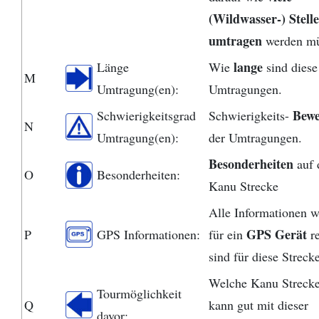
(Wildwasser-) Stell
umtragen
werden mü
lange
Länge
Wie
sind diese
M
Umtragung(en):
Umtragungen.
Bewe
Schwierigkeitsgrad
Schwierigkeits-
N
Umtragung(en):
der Umtragungen.
Besonderheiten
auf 
O
Besonderheiten:
Kanu Strecke
Alle Informationen w
GPS Gerät
P
GPS Informationen:
für ein
r
sind für diese Streck
Welche Kanu Streck
Tourmöglichkeit
Q
kann gut mit dieser
davor: