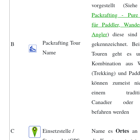
Provinz Bohuslän
vorgestellt (Sieh
Packrafting - Pure
Provinz Västergötland
für Paddler, Wande
Angler
) diese sind 
Provinz Östergötland
Packrafting Tour
B
gekennzeichnet. Bei
Name
Provinz Småland
Touren geht es u
Kombination aus 
Provinz Halland
(Trekking) und Padd
können zumeist ni
Provinz Blekinge
einem traditio
Canadier oder
Provinz Skåne
befahren werden
Ortes
C
Einsetzstelle /
Name es
an 