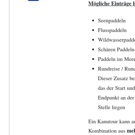
Mögliche Einträge h
Seenpaddeln
Flusspaddeln
Wildwasserpadd
Schären Paddeln
Paddeln im Mee
Rundreise / Rund
Dieser Zusatz be
das der Start und
Endpunkt an der
Stelle liegen
Ein Kanutour kann a
me
Kombination aus