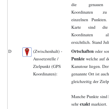
die genaue
Koordinaten z
einzelnen Punkten.
Karte sind di
Koordinaten alle
ersichtlich. Stand Jul
Ortschaften
D
(Zwischenhalt) -
oder so
Punkte
Aussetzstelle /
welche auf d
Zielpunkt (GPS
Kanutour liegen. Der 
Koordinaten):
genannte Ort ist auch
gleichzeitig der Ziel
Manche Punkte sind 
exakt
sehr
markiert.