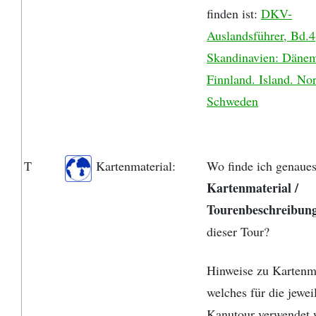
finden ist:
DKV-
Auslandsführer, Bd.4
Skandinavien: Dänem
Finnland. Island. No
Schweden
T
Kartenmaterial:
Wo finde ich genaue
Kartenmaterial /
Tourenbeschreibun
dieser Tour?
Hinweise zu Kartenma
welches für die jewei
Kanutour verwendet 