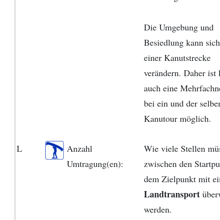
Die Umgebung und
Besiedlung kann sich
einer Kanutstrecke
verändern. Daher ist 
auch eine Mehrfach
bei ein und der selbe
Kanutour möglich.
L
Anzahl
Wie viele Stellen mü
Umtragung(en):
zwischen den Startp
dem Zielpunkt mit e
Landtransport
über
werden.