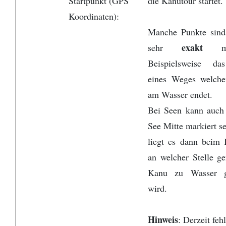
Startpunkt (GPS
die Kanutour startet.
Koordinaten):
Manche Punkte sind 
exakt
sehr
m
Beispielsweise d
eines Weges welcher
am Wasser endet.
Bei Seen kann auch 
See Mitte markiert se
liegt es dann beim 
an welcher Stelle g
Kanu zu Wasser g
wird.
Hinweis
: Derzeit feh