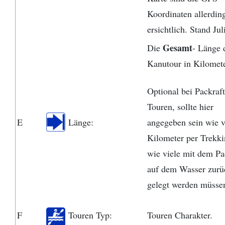
Koordinaten allerdin
ersichtlich. Stand Jul
Gesamt
Die
- Länge 
Kanutour in Kilomet
Optional bei Packraf
Touren, sollte hier
E
Länge:
angegeben sein wie v
Kilometer per Trekk
wie viele mit dem Pa
auf dem Wasser zurü
gelegt werden müsse
F
Touren Typ:
Touren Charakter.