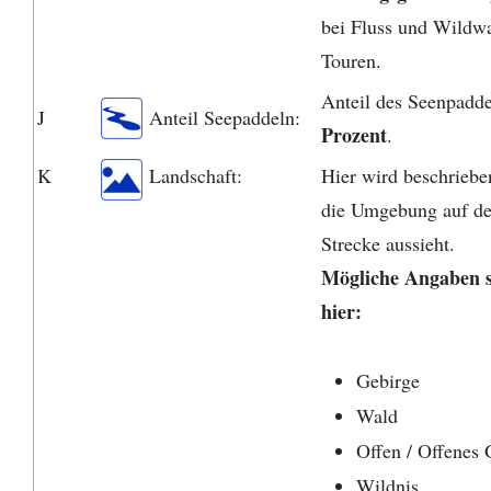
bei Fluss und Wildw
Touren.
Anteil des Seenpadde
J
Anteil Seepaddeln:
Prozent
.
K
Landschaft:
Hier wird beschriebe
die Umgebung auf d
Strecke aussieht.
Mögliche Angaben
s
hier:
Gebirge
Wald
Offen / Offenes
Wildnis