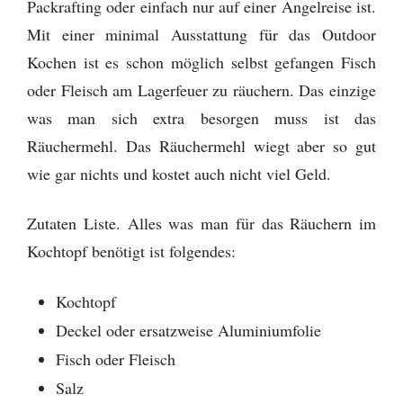
Packrafting oder einfach nur auf einer Angelreise ist.
Provinz Bohuslän
Mit einer minimal Ausstattung für das Outdoor
Provinz Västergötland
Kochen ist es schon möglich selbst gefangen Fisch
oder Fleisch am Lagerfeuer zu räuchern. Das einzige
Provinz Östergötland
was man sich extra besorgen muss ist das
Räuchermehl. Das Räuchermehl wiegt aber so gut
Provinz Småland
wie gar nichts und kostet auch nicht viel Geld.
Provinz Halland
Zutaten Liste. Alles was man für das Räuchern im
Provinz Blekinge
Kochtopf benötigt ist folgendes:
Provinz Skåne
Kochtopf
Deckel oder ersatzweise Aluminiumfolie
Fisch oder Fleisch
Salz