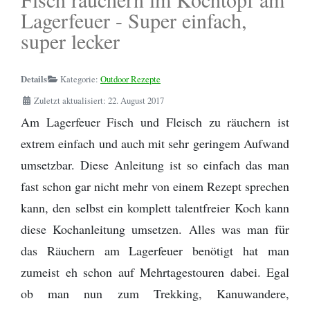
Schwarzenbach
Kanuverleih und Reiseveranstalter Österreich
Zitronensäure
Die Perfekte Angeltasche
Kanutour
Regenponcho
- Bootsleine
Lagerfeuer - Super einfach,
Outdoor Basiswissen - Lagerfeuer -
Outdoor Küche / Wildnisküchen
Wanderwege
Provinz Gästrikland
Baden-Württemberg
super lecker
Kanutour Sitter | Wittenbach bis
Birkenrinde
Helfer
Flying C von Mepps - Der beste
Wildwasser paddeln vs. Kanuwandern - Eine
Tarp - Aufbauanleitung
Camping Stuhl
Sitterdorf
Angelköder zum Spinnfischen
Erklärung
Provinz Dalarna
Bayern
Details
Kategorie:
Outdoor Rezepte
Fotografieren und Filmen auf Kanutouren
Omnia Camping Backofen
Erste Hilfe Set / Medipack
Kanutour Ticino | Cresciano bis Arbedo
Perfekt optimierte Spinnfischen
Zuletzt aktualisiert: 22. August 2017
Schlittenhund Urlaub - Husky Trekking -
Provinz Värmland
Angelausrüstung
Informationen Schlittenhunde
Schwitzhütte - Outdoor Sauna - Wie
Grillen mit Fischbräter
Outdoor- Hose / Trekkinghose
Am Lagerfeuer Fisch und Fleisch zu räuchern ist
Kanutour Thur | Gütighausen bis
werde ich reich, schön und gesund?
Provinz Västmanland
extrem einfach und auch mit sehr geringem Aufwand
Rüdlingen / Rhein
Packrafting
Rucksack - Kanutour und Trekking
umsetzbar. Diese Anleitung ist so einfach das man
Wie sind denn die Schweden so?
Provinz Närke
fast schon gar nicht mehr von einem Rezept sprechen
Kanutour Reuss | Bremgarten bis
Zwiebel- Schichtenprinzip. Wer es anders
Ausrüstungslisten Download
Gebenstorf
kann, den selbst ein komplett talentfreier Koch kann
macht, macht es falsch
Provinz Södermanland
diese Kochanleitung umsetzen. Alles was man für
Schuhe / Stiefel
Kanutour Bodensee Südufer
Provinz Uppland
das Räuchern am Lagerfeuer benötigt hat man
zumeist eh schon auf Mehrtagestouren dabei. Egal
Provinz Dalsland
ob man nun zum Trekking, Kanuwandere,