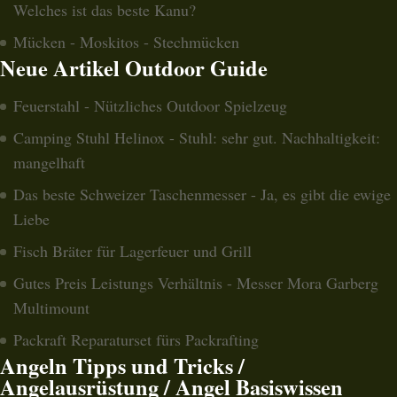
Welches ist das beste Kanu?
Mücken - Moskitos - Stechmücken
Neue Artikel Outdoor Guide
Feuerstahl - Nützliches Outdoor Spielzeug
Camping Stuhl Helinox - Stuhl: sehr gut. Nachhaltigkeit:
mangelhaft
Das beste Schweizer Taschenmesser - Ja, es gibt die ewige
Liebe
Fisch Bräter für Lagerfeuer und Grill
Gutes Preis Leistungs Verhältnis - Messer Mora Garberg
Multimount
Packraft Reparaturset fürs Packrafting
Angeln Tipps und Tricks /
Angelausrüstung / Angel Basiswissen