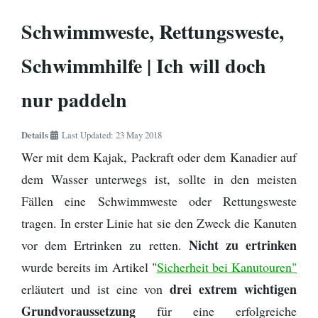
Zitronensäure
Die Perfekte Angeltasche
Kanutour
Regenponcho
- Bootsleine
Schwimmweste, Rettungsweste,
Outdoor Basiswissen - Lagerfeuer -
Outdoor Küche / Wildnisküchen
Birkenrinde
Helfer
Flying C von Mepps - Der beste
Wildwasser paddeln vs. Kanuwandern - Eine
Tarp - Aufbauanleitung
Camping Stuhl
Schwimmhilfe | Ich will doch
Angelköder zum Spinnfischen
Erklärung
Fotografieren und Filmen auf Kanutouren
Omnia Camping Backofen
Erste Hilfe Set / Medipack
nur paddeln
Perfekt optimierte Spinnfischen
Schlittenhund Urlaub - Husky Trekking -
Angelausrüstung
Informationen Schlittenhunde
Schwitzhütte - Outdoor Sauna - Wie
Grillen mit Fischbräter
Outdoor- Hose / Trekkinghose
Details
Last Updated: 23 May 2018
werde ich reich, schön und gesund?
Wer mit dem Kajak, Packraft oder dem Kanadier auf
Packrafting
Rucksack - Kanutour und Trekking
Wie sind denn die Schweden so?
dem Wasser unterwegs ist, sollte in den meisten
Zwiebel- Schichtenprinzip. Wer es anders
Ausrüstungslisten Download
Fällen eine Schwimmweste oder Rettungsweste
macht, macht es falsch
tragen. In erster Linie hat sie den Zweck die Kanuten
Schuhe / Stiefel
Nicht zu ertrinken
vor dem Ertrinken zu retten.
wurde bereits im Artikel "
Sicherheit bei Kanutouren"
drei extrem wichtigen
erläutert und ist eine von
Grundvoraussetzung
für eine erfolgreiche