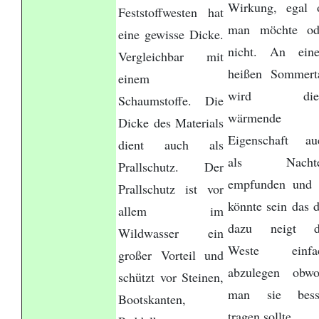
Wirkung, egal 
Feststoffwesten hat
man möchte od
eine gewisse Dicke.
nicht. An ein
Vergleichbar mit
heißen Sommert
einem
wird die
Schaumstoffe. Die
wärmende
Dicke des Materials
Eigenschaft au
dient auch als
als Nachte
Prallschutz. Der
empfunden und 
Prallschutz ist vor
könnte sein das d
allem im
dazu neigt d
Wildwasser ein
Weste einfa
großer Vorteil und
abzulegen obwo
schützt vor Steinen,
man sie bess
Bootskanten,
tragen sollte.