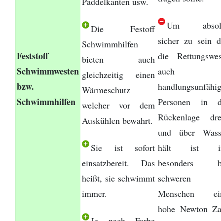
Paddelkanten usw.
Um absol
Die Festoff
sicher zu sein d
Schwimmhilfen
Feststoff
die Rettungswes
bieten auch
Schwimmwesten
auch
gleichzeitig einen
bzw.
handlungsunfähi
Wärmeschutz
Schwimmhilfen
Personen in d
welcher vor dem
Rückenlage dre
Auskühlen bewahrt.
und über Wass
Sie ist sofort
hält ist i
einsatzbereit. Das
besonders b
heißt, sie schwimmt
schweren
immer.
Menschen ei
hohe Newton Za
Je nach Farbe