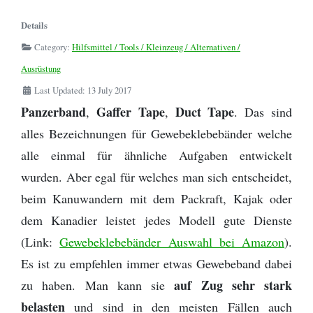
Zitronensäure
Die Perfekte Angeltasche
Kanutour
Regenponcho
- Bootsleine
Details
Outdoor Basiswissen - Lagerfeuer -
Outdoor Küche / Wildnisküchen
Birkenrinde
Helfer
Flying C von Mepps - Der beste
Category:
Hilfsmittel / Tools / Kleinzeug / Alternativen /
Wildwasser paddeln vs. Kanuwandern - Eine
Tarp - Aufbauanleitung
Camping Stuhl
Angelköder zum Spinnfischen
Erklärung
Ausrüstung
Fotografieren und Filmen auf Kanutouren
Omnia Camping Backofen
Erste Hilfe Set / Medipack
Last Updated: 13 July 2017
Perfekt optimierte Spinnfischen
Schlittenhund Urlaub - Husky Trekking -
Panzerband
Gaffer Tape
Duct Tape
,
,
. Das sind
Angelausrüstung
Informationen Schlittenhunde
Schwitzhütte - Outdoor Sauna - Wie
Grillen mit Fischbräter
Outdoor- Hose / Trekkinghose
alles Bezeichnungen für Gewebeklebebänder welche
werde ich reich, schön und gesund?
alle einmal für ähnliche Aufgaben entwickelt
Packrafting
Rucksack - Kanutour und Trekking
Wie sind denn die Schweden so?
wurden. Aber egal für welches man sich entscheidet,
Zwiebel- Schichtenprinzip. Wer es anders
Ausrüstungslisten Download
beim Kanuwandern mit dem Packraft, Kajak oder
macht, macht es falsch
dem Kanadier leistet jedes Modell gute Dienste
Schuhe / Stiefel
(Link:
Gewebeklebebänder Auswahl bei Amazon
).
Es ist zu empfehlen immer etwas Gewebeband dabei
auf Zug sehr stark
zu haben. Man kann sie
belasten
und sind in den meisten Fällen auch