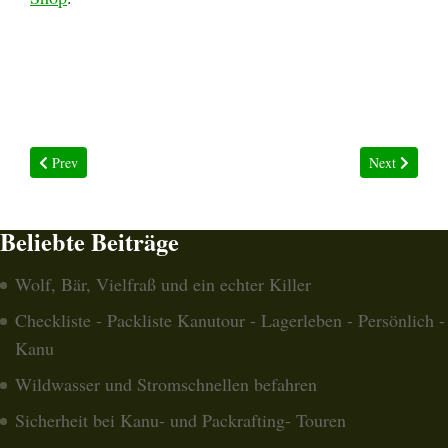
Previous article: Aluboxen, Transport- Boxen und Kisten für Outdoor A
Next article: 
Prev
Next
Beliebte Beiträge
Wolf, Bär, Vielfraß und ein echter Killer
Checkliste - Packliste Kanutour - Lagerleben - Persönlich -
Kanu
Wildwasser und Stromschnellen befahren
Sicherheit bei Kanu- und Packrafting- Touren