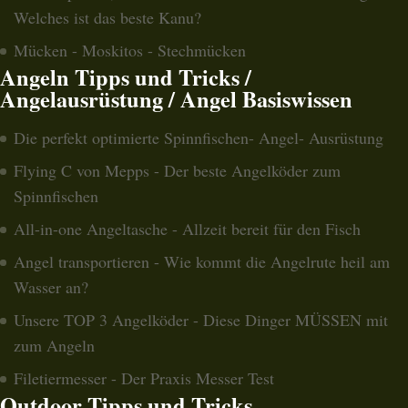
Welches ist das beste Kanu?
Mücken - Moskitos - Stechmücken
Angeln Tipps und Tricks /
Angelausrüstung / Angel Basiswissen
Die perfekt optimierte Spinnfischen- Angel- Ausrüstung
Flying C von Mepps - Der beste Angelköder zum
Spinnfischen
All-in-one Angeltasche - Allzeit bereit für den Fisch
Angel transportieren - Wie kommt die Angelrute heil am
Wasser an?
Unsere TOP 3 Angelköder - Diese Dinger MÜSSEN mit
zum Angeln
Filetiermesser - Der Praxis Messer Test
Outdoor Tipps und Tricks