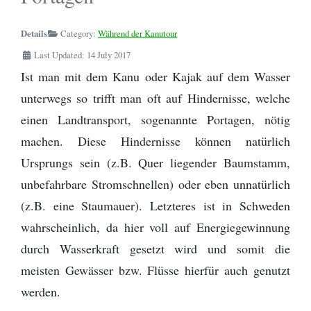
Zitronensäure
Die Perfekte Angeltasche
Kanutour
Regenponcho
- Bootsleine
Outdoor Basiswissen - Lagerfeuer -
Outdoor Küche / Wildnisküchen
Details
Category:
Während der Kanutour
Birkenrinde
Helfer
Flying C von Mepps - Der beste
Wildwasser paddeln vs. Kanuwandern - Eine
Tarp - Aufbauanleitung
Camping Stuhl
Last Updated: 14 July 2017
Angelköder zum Spinnfischen
Erklärung
Ist man mit dem Kanu oder Kajak auf dem Wasser
Fotografieren und Filmen auf Kanutouren
Omnia Camping Backofen
Erste Hilfe Set / Medipack
unterwegs so trifft man oft auf Hindernisse, welche
Perfekt optimierte Spinnfischen
Schlittenhund Urlaub - Husky Trekking -
Angelausrüstung
einen Landtransport, sogenannte Portagen, nötig
Informationen Schlittenhunde
Schwitzhütte - Outdoor Sauna - Wie
Grillen mit Fischbräter
Outdoor- Hose / Trekkinghose
werde ich reich, schön und gesund?
machen. Diese Hindernisse können natürlich
Packrafting
Rucksack - Kanutour und Trekking
Ursprungs sein (z.B. Quer liegender Baumstamm,
Wie sind denn die Schweden so?
unbefahrbare Stromschnellen) oder eben unnatürlich
Zwiebel- Schichtenprinzip. Wer es anders
Ausrüstungslisten Download
(z.B. eine Staumauer). Letzteres ist in Schweden
macht, macht es falsch
wahrscheinlich, da hier voll auf Energiegewinnung
Schuhe / Stiefel
durch Wasserkraft gesetzt wird und somit die
meisten Gewässer bzw. Flüsse hierfür auch genutzt
werden.