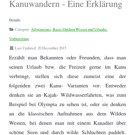
Kanuwandern - Eine Erklärung
Zitronensäure
Die Perfekte Angeltasche
Kanutour
Regenponcho
- Bootsleine
Outdoor Basiswissen - Lagerfeuer -
Outdoor Küche / Wildnisküchen
Details
Birkenrinde
Helfer
Flying C von Mepps - Der beste
Wildwasser paddeln vs. Kanuwandern - Eine
Tarp - Aufbauanleitung
Camping Stuhl
Angelköder zum Spinnfischen
Erklärung
Category:
Allgemeines, Basis-Outdoor-Wissen und Urlaubs-
Fotografieren und Filmen auf Kanutouren
Omnia Camping Backofen
Erste Hilfe Set / Medipack
Vorbereitung
Perfekt optimierte Spinnfischen
Schlittenhund Urlaub - Husky Trekking -
Last Updated: 20 December 2015
Angelausrüstung
Informationen Schlittenhunde
Schwitzhütte - Outdoor Sauna - Wie
Grillen mit Fischbräter
Outdoor- Hose / Trekkinghose
Erzählt man Bekannten oder Freunden, dass man
werde ich reich, schön und gesund?
seinen Urlaub bzw. die Freizeit gerne im Kanu
Packrafting
Rucksack - Kanutour und Trekking
Wie sind denn die Schweden so?
verbringt, stellen sich diese zumeist eine der
Zwiebel- Schichtenprinzip. Wer es anders
Ausrüstungslisten Download
folgenden zwei Kanu- Varianten vor: Entweder
macht, macht es falsch
denken sie an Kajak- Wildwasserfahrten, was zum
Schuhe / Stiefel
Beispiel bei Olympia zu sehen ist, oder sie denken
an die klassischen Aufnahmen aus dem Wilden
Westen, bei denen man mit einem Kanadier über
schöne Seen und durch wilde Schluchten paddelt.