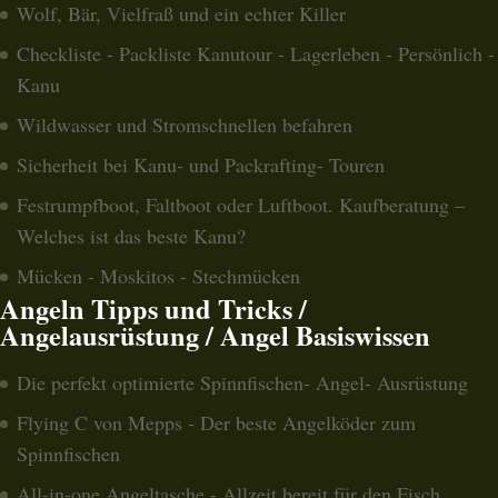
Wolf, Bär, Vielfraß und ein echter Killer
Checkliste - Packliste Kanutour - Lagerleben - Persönlich -
Kanu
Wildwasser und Stromschnellen befahren
Sicherheit bei Kanu- und Packrafting- Touren
Festrumpfboot, Faltboot oder Luftboot. Kaufberatung –
Welches ist das beste Kanu?
Mücken - Moskitos - Stechmücken
Angeln Tipps und Tricks /
Angelausrüstung / Angel Basiswissen
Die perfekt optimierte Spinnfischen- Angel- Ausrüstung
Flying C von Mepps - Der beste Angelköder zum
Spinnfischen
All-in-one Angeltasche - Allzeit bereit für den Fisch