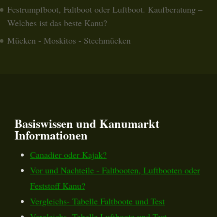
Festrumpfboot, Faltboot oder Luftboot. Kaufberatung –
Welches ist das beste Kanu?
Mücken - Moskitos - Stechmücken
Basiswissen und Kanumarkt
Informationen
Canadier oder Kajak?
Vor und Nachteile - Faltbooten, Luftbooten oder
Feststoff Kanu?
Vergleichs- Tabelle Faltboote und Test
Vergleichs- Tabelle Luftboote und Test