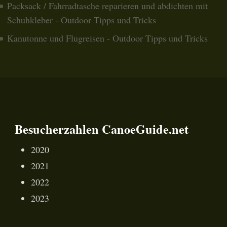
Packsack / Fahrradtasche reparieren und abdichten mit
Schuhkleber - Outdoor Tipps und Tricks
Kanutonne und Flugreisen - Outdoor Tipps und Tricks
Besucherzahlen CanoeGuide.net
2020
2021
2022
2023