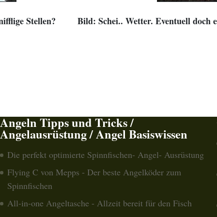
fflige Stellen?
Bild: Schei.. Wetter. Eventuell doch
Angeln Tipps und Tricks /
Angelausrüstung / Angel Basiswissen
Die perfekt optimierte Spinnfischen- Angel- Ausrüstung
Flying C von Mepps - Der beste Angelköder zum
Spinnfischen
All-in-one Angeltasche - Allzeit bereit für den Fisch