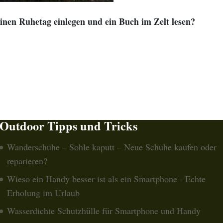
 einen Ruhetag einlegen
und ein Buch im Zelt lesen?
Outdoor Tipps und Tricks
Wanderschuhe – Sohle kaputt – Neue Schuhe kaufen oder
reparieren?
Wieso ein Handy besser ist als ein Smartphone - Echte
Erholung im Urlaub
Wasserdichte Schutzhülle für Smartphone und Handy