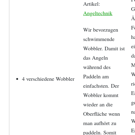
Artikel:
G
Angeltechnik
Ä
F
Wir bevorzugen
h
schwimmende
e
Wobbler. Damit ist
d
das Angeln
M
während des
W
Paddeln am
4 verschiedene Wobbler
r
einfachsten. Der
E
Wobbler kommt
g
wieder an die
n
Oberfläche wenn
W
man aufhört zu
E
paddeln. Somit