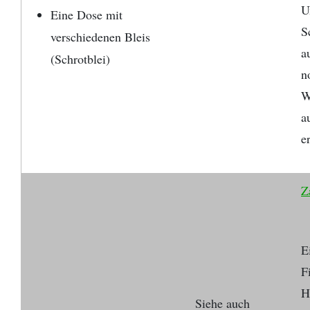
U
Eine Dose mit
S
verschiedenen Bleis
a
(Schrotblei)
n
W
a
e
Z
E
F
H
Siehe auch