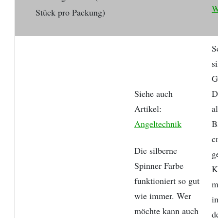
W
Stück pro Packung)
S
s
G
Siehe auch
D
Artikel:
a
Angeltechnik
B
c
Die silberne
g
Spinner Farbe
K
funktioniert so gut
m
wie immer. Wer
i
möchte kann auch
d