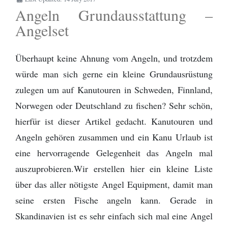
Zitronensäure
Die Perfekte Angeltasche
Kanutour
Regenponcho
- Bootsleine
Angeln Grundausstattung –
Outdoor Basiswissen - Lagerfeuer -
Outdoor Küche / Wildnisküchen
Angelset
Birkenrinde
Helfer
Flying C von Mepps - Der beste
Wildwasser paddeln vs. Kanuwandern - Eine
Tarp - Aufbauanleitung
Camping Stuhl
Angelköder zum Spinnfischen
Erklärung
Überhaupt keine Ahnung vom Angeln, und trotzdem
Fotografieren und Filmen auf Kanutouren
Omnia Camping Backofen
Erste Hilfe Set / Medipack
würde man sich gerne ein kleine Grundausrüstung
Perfekt optimierte Spinnfischen
Schlittenhund Urlaub - Husky Trekking -
Angelausrüstung
Informationen Schlittenhunde
Schwitzhütte - Outdoor Sauna - Wie
Grillen mit Fischbräter
Outdoor- Hose / Trekkinghose
zulegen um auf Kanutouren in Schweden, Finnland,
werde ich reich, schön und gesund?
Norwegen oder Deutschland zu fischen? Sehr schön,
Packrafting
Rucksack - Kanutour und Trekking
hierfür ist dieser Artikel gedacht. Kanutouren und
Wie sind denn die Schweden so?
Angeln gehören zusammen und ein Kanu Urlaub ist
Zwiebel- Schichtenprinzip. Wer es anders
Ausrüstungslisten Download
eine hervorragende Gelegenheit das Angeln mal
macht, macht es falsch
auszuprobieren.Wir erstellen hier ein kleine Liste
Schuhe / Stiefel
über das aller nötigste Angel Equipment, damit man
seine ersten Fische angeln kann. Gerade in
Skandinavien ist es sehr einfach sich mal eine Angel