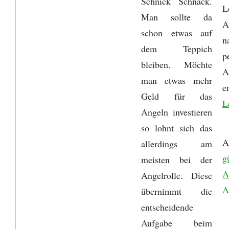
Schnick Schnack.
L
Man sollte da
A
schon etwas auf
n
dem Teppich
p
bleiben. Möchte
A
man etwas mehr
e
Geld für das
L
Angeln investieren
so lohnt sich das
A
allerdings am
g
meisten bei der
A
Angelrolle. Diese
A
übernimmt die
entscheidende
Aufgabe beim