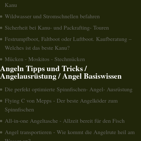
Kanu
Wildwasser und Stromschnellen befahren
Sicherheit bei Kanu- und Packrafting- Touren
Festrumpfboot, Faltboot oder Luftboot. Kaufberatung –
Welches ist das beste Kanu?
Mücken - Moskitos - Stechmücken
Angeln Tipps und Tricks /
Angelausrüstung / Angel Basiswissen
Die perfekt optimierte Spinnfischen- Angel- Ausrüstung
Flying C von Mepps - Der beste Angelköder zum
Spinnfischen
All-in-one Angeltasche - Allzeit bereit für den Fisch
Angel transportieren - Wie kommt die Angelrute heil am
Wasser an?