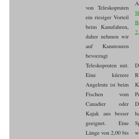
A
von Teleskopruten
S
ein riesiger Vorteil
B
beim Kanufahren,
2
daher nehmen wir
auf Kanutouren
bevorzugt
Teleskopruten mit.
D
Eine kürzere
R
Angelrute ist beim
K
Fischen vom
P
Canadier oder
D
Kajak aus besser
h
geeignet. Eine
S
Länge von 2,00 bis
w