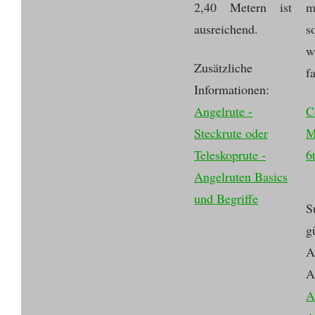
2,40 Metern ist
m
ausreichend.
s
w
Zusätzliche
f
Informationen:
Angelrute -
C
Steckrute oder
M
Teleskoprute -
6
Angelruten Basics
und Begriffe
S
g
A
A
A