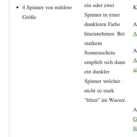
ein oder zwei
4 Spinner von mittlere
K
Spinner in einer
Größe
dunkleren Farbe
A
hinzunehmen. Bei
A
starkem
A
Sonnenschein
A
empfielt sich dann
s
ein dunkler
Spinner welcher
nicht so stark
"blitzt" im Wasser.
A
G
f