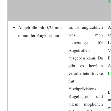
A
Es ist unglaublich
A
Angelrolle mit 0,25 mm
was man
s
monofiler Angelschnur
heutzutage für
L
Angelrollen
V
ausgeben kann. Da
E
gibt es herrlich
A
verarbeitete Stücke
E
mit
Hochpräzisions-
E
Kugellager und
i
allem möglichen
w