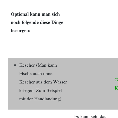
Optional kann man sich
noch folgende diese Dinge
besorgen:
Kescher (Man kann
Fische auch ohne
G
Kescher aus dem Wasser
K
kriegen. Zum Beispiel
mit der Handlandung)
Es kann sein das