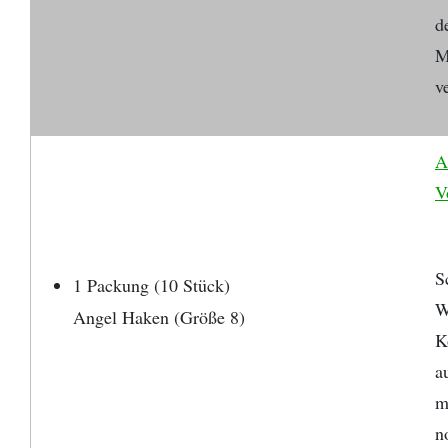
d
M
v
A
V
S
1 Packung (10 Stück)
W
Angel Haken (Größe 8)
K
a
m
n