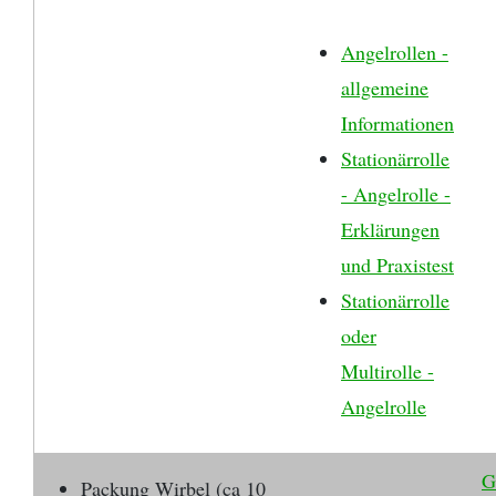
Angelrollen -
allgemeine
Informationen
Stationärrolle
- Angelrolle -
Erklärungen
und Praxistest
Stationärrolle
oder
Multirolle -
Angelrolle
G
Packung Wirbel (ca 10