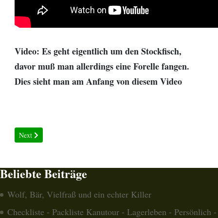
Video: Es geht eigentlich um den Stockfisch,
davor muß man allerdings eine Forelle fangen.
Dies sieht man am Anfang von diesem Video
Next article: Gefangene Fische töten und ausnehmen
Next
Beliebte Beiträge
Wolf, Bär, Vielfraß und ein echter Killer
Checkliste - Packliste Kanutour - Lagerleben - Persönlich -