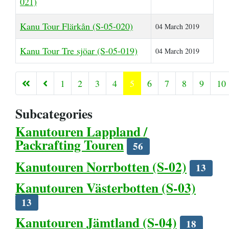
021)
Kanu Tour Flärkån (S-05-020)
04 March 2019
Kanu Tour Tre sjöar (S-05-019)
04 March 2019
1
2
3
4
5
6
7
8
9
10
Page 5 of 16
Subcategories
Kanutouren Lappland /
Packrafting Touren
56
Kanutouren Norrbotten (S-02)
13
Kanutouren Västerbotten (S-03)
13
Kanutouren Jämtland (S-04)
18