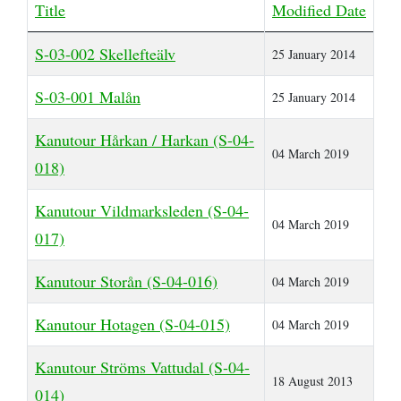
Title
Modified Date
Zitronensäure
Die Perfekte Angeltasche
Kanutour
Regenponcho
- Bootsleine
Outdoor Basiswissen - Lagerfeuer -
Outdoor Küche / Wildnisküchen
Articles
S-03-002 Skellefteälv
25 January 2014
Birkenrinde
Helfer
Flying C von Mepps - Der beste
Wildwasser paddeln vs. Kanuwandern - Eine
Tarp - Aufbauanleitung
Camping Stuhl
Angelköder zum Spinnfischen
Erklärung
S-03-001 Malån
25 January 2014
Fotografieren und Filmen auf Kanutouren
Omnia Camping Backofen
Erste Hilfe Set / Medipack
Perfekt optimierte Spinnfischen
Schlittenhund Urlaub - Husky Trekking -
Kanutour Hårkan / Harkan (S-04-
Angelausrüstung
Informationen Schlittenhunde
Schwitzhütte - Outdoor Sauna - Wie
Grillen mit Fischbräter
04 March 2019
Outdoor- Hose / Trekkinghose
018)
werde ich reich, schön und gesund?
Packrafting
Rucksack - Kanutour und Trekking
Kanutour Vildmarksleden (S-04-
Wie sind denn die Schweden so?
04 March 2019
017)
Zwiebel- Schichtenprinzip. Wer es anders
Ausrüstungslisten Download
macht, macht es falsch
Kanutour Storån (S-04-016)
04 March 2019
Schuhe / Stiefel
Kanutour Hotagen (S-04-015)
04 March 2019
Kanutour Ströms Vattudal (S-04-
18 August 2013
014)