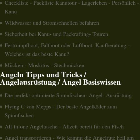
Checkliste - Packliste Kanutour - Lagerleben - Persönlich -
Kanu
Wildwasser und Stromschnellen befahren
Sicherheit bei Kanu- und Packrafting- Touren
Festrumpfboot, Faltboot oder Luftboot. Kaufberatung –
Welches ist das beste Kanu?
Mücken - Moskitos - Stechmücken
Angeln Tipps und Tricks /
Angelausrüstung / Angel Basiswissen
Die perfekt optimierte Spinnfischen- Angel- Ausrüstung
Flying C von Mepps - Der beste Angelköder zum
Spinnfischen
All-in-one Angeltasche - Allzeit bereit für den Fisch
Angel transportieren - Wie kommt die Angelrute heil am