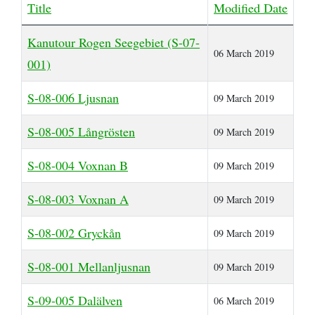
Title
Modified Date
Zitronensäure
Die Perfekte Angeltasche
Kanutour
Regenponcho
- Bootsleine
Outdoor Basiswissen - Lagerfeuer -
Outdoor Küche / Wildnisküchen
Articles
Kanutour Rogen Seegebiet (S-07-
Birkenrinde
Helfer
Flying C von Mepps - Der beste
Wildwasser paddeln vs. Kanuwandern - Eine
Tarp - Aufbauanleitung
Camping Stuhl
06 March 2019
001)
Angelköder zum Spinnfischen
Erklärung
Fotografieren und Filmen auf Kanutouren
Omnia Camping Backofen
Erste Hilfe Set / Medipack
S-08-006 Ljusnan
09 March 2019
Perfekt optimierte Spinnfischen
Schlittenhund Urlaub - Husky Trekking -
Angelausrüstung
Informationen Schlittenhunde
Schwitzhütte - Outdoor Sauna - Wie
Grillen mit Fischbräter
Outdoor- Hose / Trekkinghose
S-08-005 Långrösten
09 March 2019
werde ich reich, schön und gesund?
Packrafting
Rucksack - Kanutour und Trekking
S-08-004 Voxnan B
09 March 2019
Wie sind denn die Schweden so?
Zwiebel- Schichtenprinzip. Wer es anders
Ausrüstungslisten Download
S-08-003 Voxnan A
09 March 2019
macht, macht es falsch
S-08-002 Gryckån
Schuhe / Stiefel
09 March 2019
S-08-001 Mellanljusnan
09 March 2019
S-09-005 Dalälven
06 March 2019