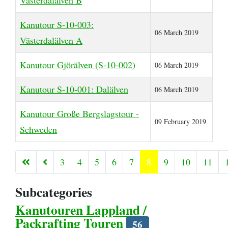
Västerdalälven B
Kanutour S-10-003:
06 March 2019
Västerdalälven A
Kanutour Gjörälven (S-10-002)
06 March 2019
Kanutour S-10-001: Dalälven
06 March 2019
Kanutour Große Bergslagstour -
09 February 2019
Schweden
3
4
5
6
7
8
9
10
11
Page 8 of 16
Subcategories
Kanutouren Lappland /
Packrafting Touren
56