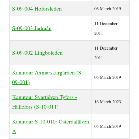
S-09-004 Hoforsleden
06 March 2019
11 December
S-09-003 Jädraån
2011
11 December
S-09-002 Lingboleden
2011
Kanutour Axmarskärgården (S-
06 March 2019
09-001)
Kanutour Svartälven Tyfors -
16 March 2023
Hällefors (S-10-011)
Kanutour S-10-010: Österdalälven
06 March 2019
A