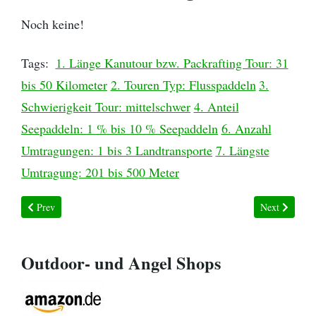
Noch keine!
Tags:
1. Länge Kanutour bzw. Packrafting Tour: 31
bis 50 Kilometer
2. Touren Typ: Flusspaddeln
3.
Schwierigkeit Tour: mittelschwer
4. Anteil
Seepaddeln: 1 % bis 10 % Seepaddeln
6. Anzahl
Umtragungen: 1 bis 3 Landtransporte
7. Längste
Umtragung: 201 bis 500 Meter
Previous article: Kanutour Umeälven
Next article:
Prev
Next
Outdoor- und Angel Shops