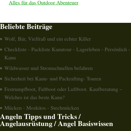
Alles für das Outdoor Abenteuer
Beliebte Beiträge
Wolf, Bär, Vielfraß und ein echter Killer
Checkliste - Packliste Kanutour - Lagerleben - Persönlich -
Kanu
Wildwasser und Stromschnellen befahren
Sicherheit bei Kanu- und Packrafting- Touren
Festrumpfboot, Faltboot oder Luftboot. Kaufberatung –
Welches ist das beste Kanu?
Mücken - Moskitos - Stechmücken
Angeln Tipps und Tricks /
Angelausrüstung / Angel Basiswissen