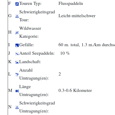
F
Touren Typ:
Flusspaddeln
Schwierigkeitsgrad
G
Leicht-mittelschwer
Tour:
Wildwasser
H
Kategorie:
I
Gefälle:
60 m. total, 1.3 m./km durchsc
J
Anteil Seepaddeln:
10 %
K
Landschaft:
Anzahl
L
2
Umtragung(en):
Länge
M
0.3-0.6 Kilometer
Umtragung(en):
Schwierigkeitsgrad
N
Umtragung(en):