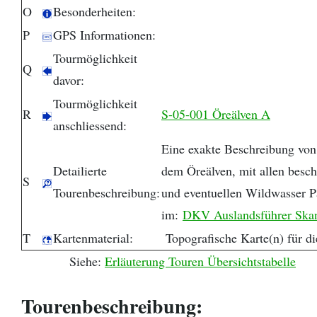
O
Besonderheiten:
P
GPS Informationen:
Tourmöglichkeit
Q
davor:
Tourmöglichkeit
R
S-05-001 Öreälven A
anschliessend:
Eine exakte Beschreibung von
Detailierte
dem Öreälven, mit allen besc
S
Tourenbeschreibung:
und eventuellen Wildwasser P
im:
DKV Auslandsführer Skan
T
Kartenmaterial:
Topografische Karte(n) für d
Siehe:
Erläuterung Touren Übersichtstabelle
Tourenbeschreibung: