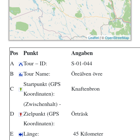
Leaflet
| ©
OpenStreetMap
Pos
Punkt
Angaben
A
Tour – ID:
S-01-044
B
Tour Name:
Öreälven övre
Startpunkt (GPS
C
Knaftenbron
Koordinaten):
(Zwischenhalt) -
D
Zielpunkt (GPS
Örträsk
Koordinaten):
E
Länge:
45 Kilometer