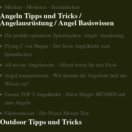
Mücken - Moskitos - Stechmücken
Angeln Tipps und Tricks /
Angelausrüstung / Angel Basiswissen
Die perfekt optimierte Spinnfischen- Angel- Ausrüstung
Flying C von Mepps - Der beste Angelköder zum
Spinnfischen
All-in-one Angeltasche - Allzeit bereit für den Fisch
Angel transportieren - Wie kommt die Angelrute heil am
Wasser an?
Unsere TOP 3 Angelköder - Diese Dinger MÜSSEN mit
zum Angeln
Filetiermesser - Der Praxis Messer Test
Outdoor Tipps und Tricks