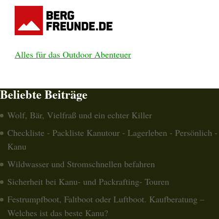
Alles für das Outdoor Abenteuer
Beliebte Beiträge
Wolf, Bär, Vielfraß und ein echter Killer
Checkliste - Packliste Kanutour - Lagerleben - Persönlich -
Kanu
Wildwasser und Stromschnellen befahren
Sicherheit bei Kanu- und Packrafting- Touren
Festrumpfboot, Faltboot oder Luftboot. Kaufberatung –
Welches ist das beste Kanu?