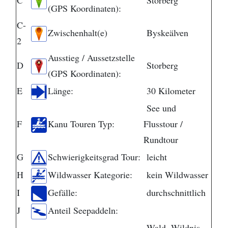
C
Storberg
(GPS Koordinaten):
C-
Zwischenhalt(e)
Byskeälven
2
Ausstieg / Aussetzstelle
D
Storberg
(GPS Koordinaten):
E
Länge:
30 Kilometer
See und
F
Kanu Touren Typ:
Flusstour /
Rundtour
G
Schwierigkeitsgrad Tour:
leicht
H
Wildwasser Kategorie:
kein Wildwasser
I
Gefälle:
durchschnittlich
J
Anteil Seepaddeln:
Wald, Wildnis,