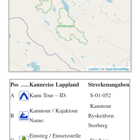
Leaflet
| ©
OpenStreetMap
Pos
.....
Kanureise Lappland
Streckenangaben
A
Kanu Tour – ID:
S-01-052
Kanutour
Kanutour / Kajaktour
B
Byskeälven
Name:
Storberg
Einstieg / Einsetzstelle