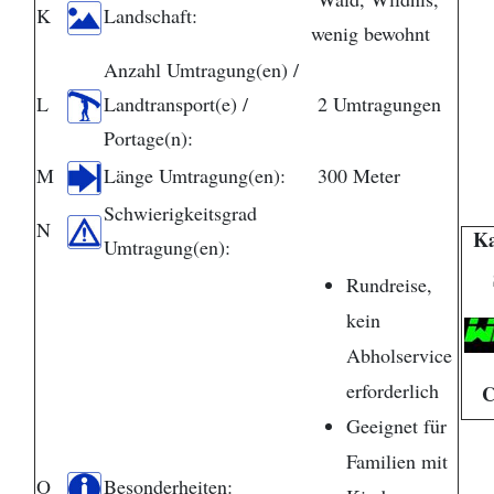
K
Landschaft:
wenig bewohnt
Anzahl Umtragung(en) /
L
Landtransport(e) /
2 Umtragungen
Portage(n):
M
Länge Umtragung(en):
300 Meter
Schwierigkeitsgrad
N
Ka
Umtragung(en):
Rundreise,
kein
Abholservice
erforderlich
C
Geeignet für
Familien mit
O
Besonderheiten: