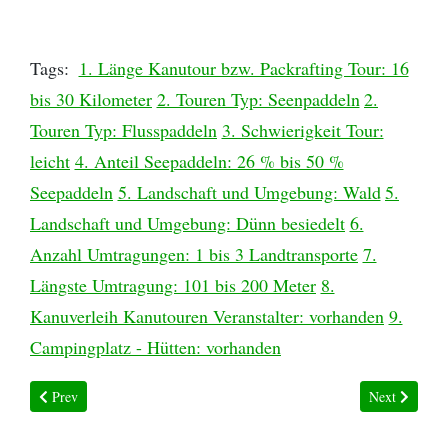
Tags:
1. Länge Kanutour bzw. Packrafting Tour: 16
bis 30 Kilometer
2. Touren Typ: Seenpaddeln
2.
Touren Typ: Flusspaddeln
3. Schwierigkeit Tour:
leicht
4. Anteil Seepaddeln: 26 % bis 50 %
Seepaddeln
5. Landschaft und Umgebung: Wald
5.
Landschaft und Umgebung: Dünn besiedelt
6.
Anzahl Umtragungen: 1 bis 3 Landtransporte
7.
Längste Umtragung: 101 bis 200 Meter
8.
Kanuverleih Kanutouren Veranstalter: vorhanden
9.
Campingplatz - Hütten: vorhanden
Previous article: Kanutour Riebnes
Next article:
Prev
Next