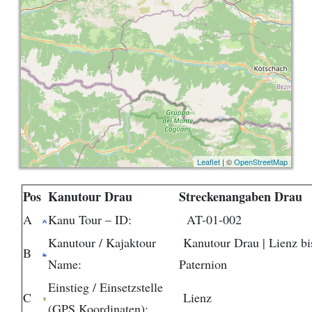
Leaflet
| ©
OpenStreetMap
Pos
Kanutour Drau
Streckenangaben Drau
A
Kanu Tour – ID:
AT-01-002
Kanutour / Kajaktour
Kanutour Drau | Lienz bi
B
Name:
Paternion
Einstieg / Einsetzstelle
C
Lienz
(GPS Koordinaten):