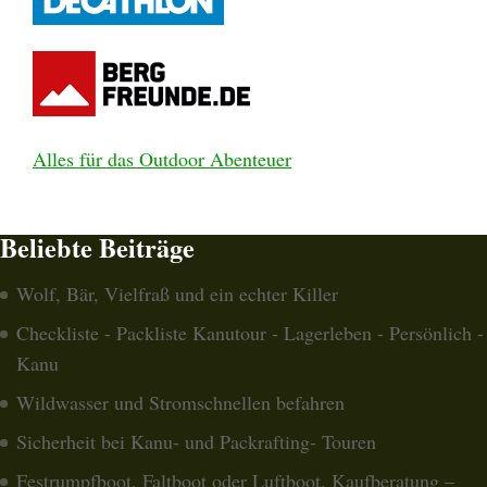
Alles für das Outdoor Abenteuer
Beliebte Beiträge
Wolf, Bär, Vielfraß und ein echter Killer
Checkliste - Packliste Kanutour - Lagerleben - Persönlich -
Kanu
Wildwasser und Stromschnellen befahren
Sicherheit bei Kanu- und Packrafting- Touren
Festrumpfboot, Faltboot oder Luftboot. Kaufberatung –