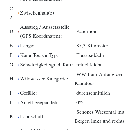
C-
Zwischenhalt(e)
2
Ausstieg / Aussetzstelle
D
Paternion
(GPS Koordinaten):
E
Länge:
87,3 Kilometer
F
Kanu Touren Typ:
Flusspaddeln
G
Schwierigkeitsgrad Tour:
mittel leicht
WW I am Anfang der
H
Wildwasser Kategorie:
Kanutour
I
Gefälle:
durchschnittlich
J
Anteil Seepaddeln:
0%
Schönes Wiesental mit
K
Landschaft:
Bergen links und rechts