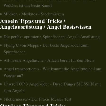
Welches ist das beste Kanu?
Mücken - Moskitos - Stechmücken
Angeln Tipps und Tricks /
Angelausrüstung / Angel Basiswissen
Die perfekt optimierte Spinnfischen- Angel- Ausrüstung
Flying C von Mepps - Der beste Angelköder zum
Spinnfischen
All-in-one Angeltasche - Allzeit bereit für den Fisch
Angel transportieren - Wie kommt die Angelrute heil am
Wasser an?
Unsere TOP 3 Angelköder - Diese Dinger MÜSSEN mit
zum Angeln
Filetiermesser - Der Praxis Messer Test
Outdoor Tipps und Tricks