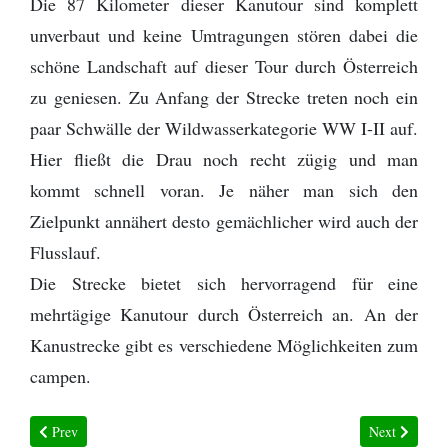
Die 87 Kilometer dieser Kanutour sind komplett
unverbaut und keine Umtragungen stören dabei die
schöne Landschaft auf dieser Tour durch Österreich
zu geniesen. Zu Anfang der Strecke treten noch ein
paar Schwälle der Wildwasserkategorie WW I-II auf.
Hier fließt die Drau noch recht zügig und man
kommt schnell voran. Je näher man sich den
Zielpunkt annähert desto gemächlicher wird auch der
Flusslauf.
Die Strecke bietet sich hervorragend für eine
mehrtägige Kanutour durch Österreich an. An der
Kanustrecke gibt es verschiedene Möglichkeiten zum
campen.
Previous article: Kanutour Thaya | Raabs bis Eibenstein
Next article:
Prev
Next