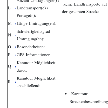
Anzahl Umtragung(en) /
keine Landtransporte auf
L
Landtransport(e) /
der gesamten Strecke
Portage(n):
M
Länge Umtragung(en):
Schwierigkeitsgrad
N
Umtragung(en):
O
Besonderheiten:
P
GPS Informationen:
Kanutour Möglichkeit
Q
davor:
Kanutour Möglichkeit
R
anschließend:
Kanutour
Streckenbeschreibun