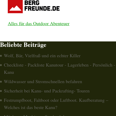
Alles für das Outdoor Abenteuer
Beliebte Beiträge
Wolf, Bär, Vielfraß und ein echter Killer
Checkliste - Packliste Kanutour - Lagerleben - Persönlich -
Kanu
Wildwasser und Stromschnellen befahren
Sicherheit bei Kanu- und Packrafting- Touren
Festrumpfboot, Faltboot oder Luftboot. Kaufberatung –
Welches ist das beste Kanu?