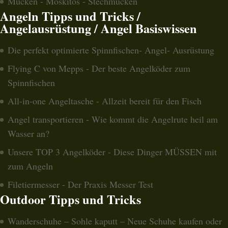
Mücken - Moskitos - Stechmücken
Angeln Tipps und Tricks /
Angelausrüstung / Angel Basiswissen
Die perfekt optimierte Spinnfischen- Angel- Ausrüstung
Flying C von Mepps - Der beste Angelköder zum
Spinnfischen
All-in-one Angeltasche - Allzeit bereit für den Fisch
Angel transportieren - Wie kommt die Angelrute heil am
Wasser an?
Unsere TOP 3 Angelköder - Diese Dinger MÜSSEN mit
zum Angeln
Filetiermesser - Der Praxis Messer Test
Outdoor Tipps und Tricks
Wanderschuhe – Sohle kaputt – Neue Schuhe kaufen oder