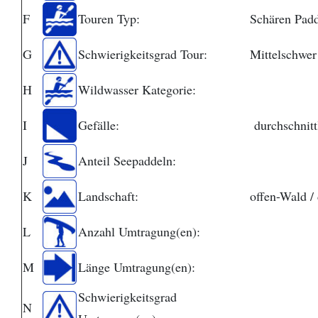
F
Touren Typ:
Schären Padd
G
Schwierigkeitsgrad Tour:
Mittelschwer
H
Wildwasser Kategorie:
I
Gefälle:
durchschnitt
J
Anteil Seepaddeln:
K
Landschaft:
offen-Wald /
L
Anzahl Umtragung(en):
M
Länge Umtragung(en):
Schwierigkeitsgrad
N