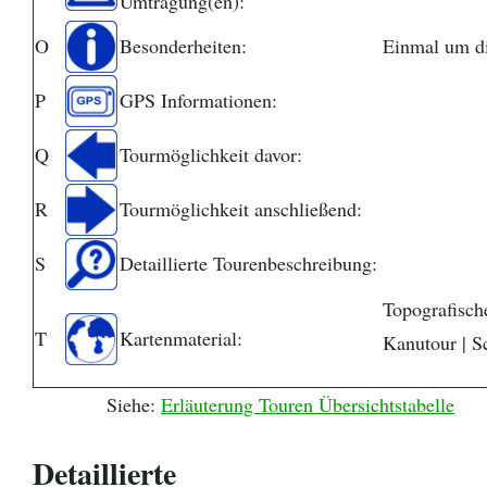
Umtragung(en):
O
Besonderheiten:
Einmal um di
P
GPS Informationen:
Q
Tourmöglichkeit davor:
R
Tourmöglichkeit anschließend:
S
Detaillierte Tourenbeschreibung:
Topografische
T
Kartenmaterial:
Kanutour | 
Siehe:
Erläuterung Touren Übersichtstabelle
Detaillierte