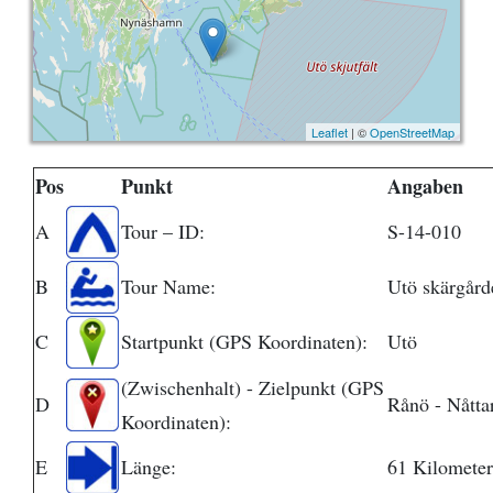
Leaflet
| ©
OpenStreetMap
Pos
Punkt
Angaben
A
Tour – ID:
S-14-010
B
Tour Name:
Utö skärgård
C
Startpunkt (GPS Koordinaten):
Utö
(Zwischenhalt) - Zielpunkt (GPS
D
Rånö - Nåtta
Koordinaten):
E
Länge:
61 Kilometer