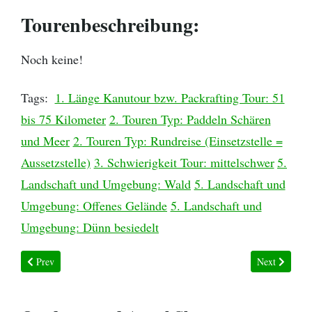
Tourenbeschreibung:
Noch keine!
Tags:
1. Länge Kanutour bzw. Packrafting Tour: 51
bis 75 Kilometer
2. Touren Typ: Paddeln Schären
und Meer
2. Touren Typ: Rundreise (Einsetzstelle =
Aussetzstelle)
3. Schwierigkeit Tour: mittelschwer
5.
Landschaft und Umgebung: Wald
5. Landschaft und
Umgebung: Offenes Gelände
5. Landschaft und
Umgebung: Dünn besiedelt
Previous article: S-14-011 Nickstaturen
Next article:
Prev
Next