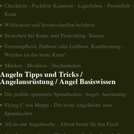
Checkliste - Packliste Kanutour - Lagerleben - Persönlich -
Kanu
Wildwasser und Stromschnellen befahren
Sicherheit bei Kanu- und Packrafting- Touren
Festrumpfboot, Faltboot oder Luftboot. Kaufberatung –
Welches ist das beste Kanu?
Mücken - Moskitos - Stechmücken
Angeln Tipps und Tricks /
Angelausrüstung / Angel Basiswissen
Die perfekt optimierte Spinnfischen- Angel- Ausrüstung
Flying C von Mepps - Der beste Angelköder zum
Spinnfischen
All-in-one Angeltasche - Allzeit bereit für den Fisch