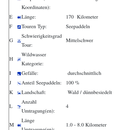
Koordinaten):
E
Länge:
170 Kilometer
F
Touren Typ:
Seepaddeln
Schwierigkeitsgrad
G
Mittelschwer
Tour:
Wildwasser
H
Kategorie:
I
Gefälle:
durchschnittlich
J
Anteil Seepaddeln:
100 %
K
Landschaft:
Wald / dünnbesiedelt
Anzahl
L
4
Umtragung(en):
Länge
M
1.0 - 8.0 Kilometer
Umtragung(en):