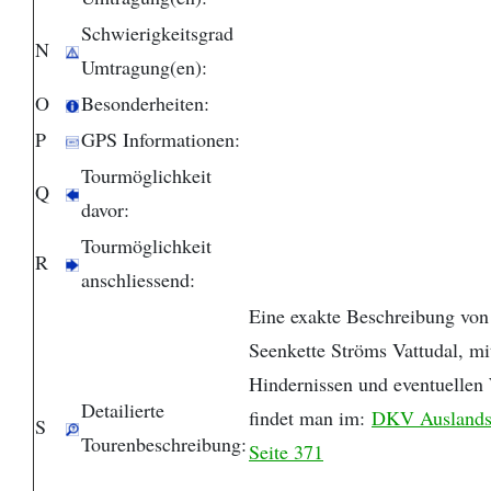
Schwierigkeitsgrad
N
Umtragung(en):
O
Besonderheiten:
P
GPS Informationen:
Tourmöglichkeit
Q
davor:
Tourmöglichkeit
R
anschliessend:
Eine exakte Beschreibung von 
Seenkette Ströms Vattudal, mi
Hindernissen und eventuellen
Detailierte
findet man im:
DKV Auslandsf
S
Tourenbeschreibung:
Seite 371