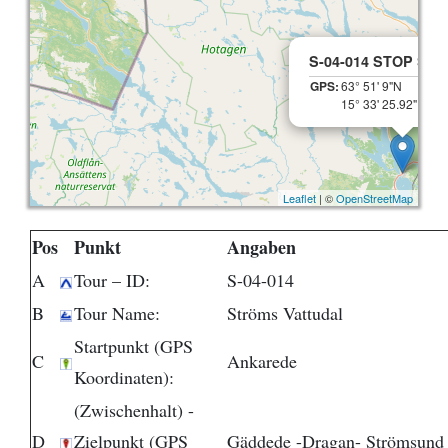
S-04-014 STOP Str
GPS:
63° 51' 9"N
15° 33' 25.92"E
Leaflet
| ©
OpenStreetMap
Pos
Punkt
Angaben
A
Tour – ID:
S-04-014
B
Tour Name:
Ströms Vattudal
Startpunkt (GPS
C
Ankarede
Koordinaten):
(Zwischenhalt) -
D
Zielpunkt (GPS
Gäddede -Dragan- Strömsund