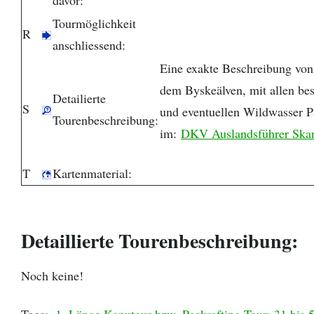
Tourmöglichkeit
R
anschliessend:
Eine exakte Beschreibung von
dem Byskeälven, mit allen be
Detailierte
S
und eventuellen Wildwasser P
Tourenbeschreibung:
im:
DKV Auslandsführer Skan
T
Kartenmaterial:
Detaillierte Tourenbeschreibung:
Noch keine!
Tags:
1. Länge Kanutour bzw. Packrafting Tour: 31 bis 