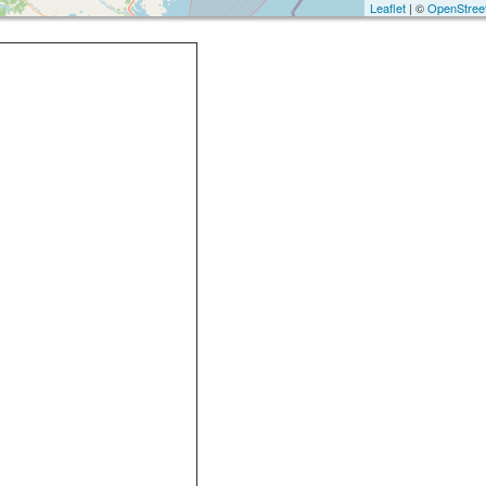
Leaflet
| ©
OpenStree