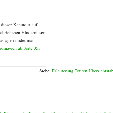
 dieser Kanutour auf
schriebenen Hindernissen
assagen findet man
dinavien ab Seite 353
Siehe:
Erläuterung Touren Übersichtstab
50 Kilometer
2. Touren Typ: Flusspaddeln
3. Schwierigkeit To