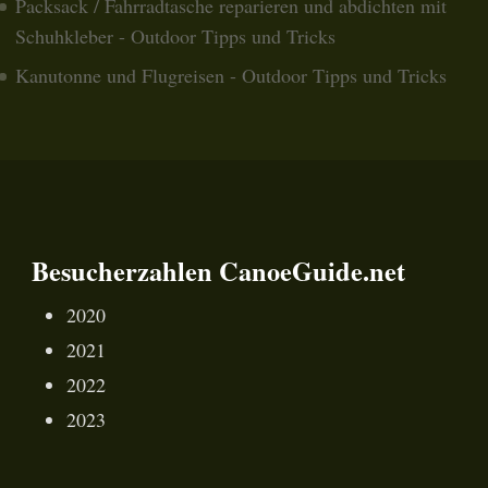
Packsack / Fahrradtasche reparieren und abdichten mit
Schuhkleber - Outdoor Tipps und Tricks
Kanutonne und Flugreisen - Outdoor Tipps und Tricks
Besucherzahlen CanoeGuide.net
2020
2021
2022
2023