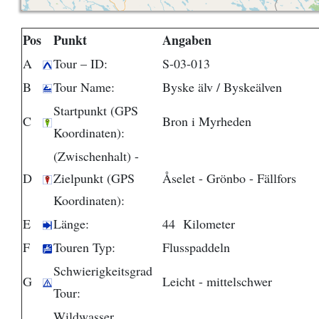
Pos
Punkt
Angaben
A
Tour – ID:
S-03-013
B
Tour Name:
Byske älv / Byskeälven
Startpunkt (GPS
C
Bron i Myrheden
Koordinaten):
(Zwischenhalt) -
D
Zielpunkt (GPS
Åselet - Grönbo - Fällfors
Koordinaten):
E
Länge:
44 Kilometer
F
Touren Typ:
Flusspaddeln
Schwierigkeitsgrad
G
Leicht - mittelschwer
Tour:
Wildwasser