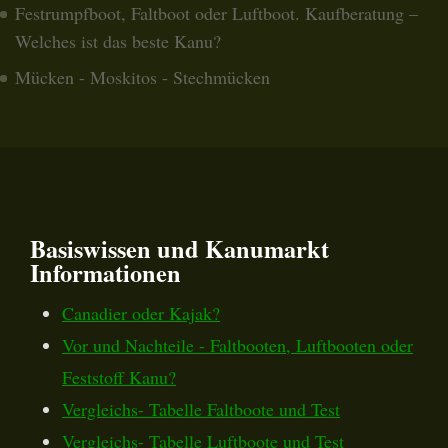
Festrumpfboot, Faltboot oder Luftboot. Kaufberatung –
Welches ist das beste Kanu?
Mücken - Moskitos - Stechmücken
Basiswissen und Kanumarkt
Informationen
Canadier oder Kajak?
Vor und Nachteile - Faltbooten, Luftbooten oder
Feststoff Kanu?
Vergleichs- Tabelle Faltboote und Test
Vergleichs- Tabelle Luftboote und Test