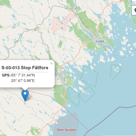
×
S-03-013 Stop Fällfors
GPS:
65° 7' 31.44"N
20° 47' 0.96"E