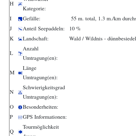
H
Kategorie:
I
Gefälle:
55 m. total, 1.3 m./km durchs
J
Anteil Seepaddeln:
10 %
K
Landschaft:
Wald / Wildnis - dünnbesiedel
Anzahl
L
Umtragung(en):
Länge
M
Umtragung(en):
Schwierigkeitsgrad
N
Umtragung(en):
O
Besonderheiten:
P
GPS Informationen:
Tourmöglichkeit
Q
davor: